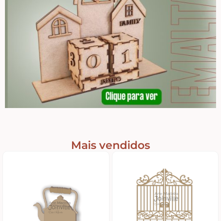
Religiosos – Zen – Gratidão
Amor – Love – Coração
Farmácia – medicamentos – remédios
Bonecas Tildas
Mais vendidos
Apliques em Geral
Páscoa
Viagem – Relógios – Engrenagens – Cinema