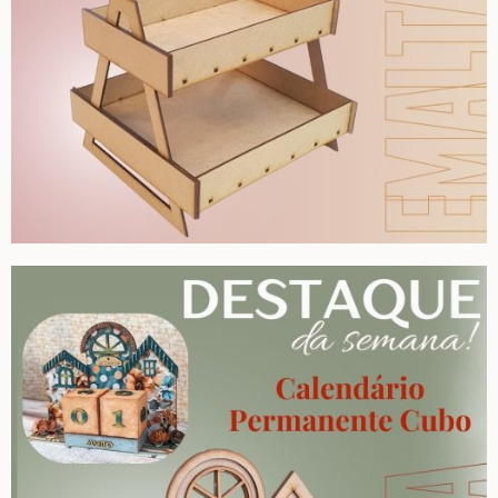
Home – Lar – Bem-vindo
Jardim – Garden – Pássaros – Borboletas –
Bicicletas
Lavanderia
Pet – Animais
Placas de MDF
Mesa Posta Coração
Plaquinhas – Fundos – Molduras e Shaker Box