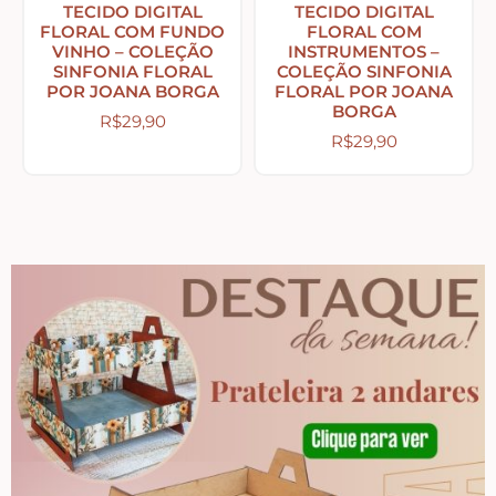
Country Primitivo
TECIDO DIGITAL
TECIDO DIGITAL
FLORAL COM FUNDO
FLORAL COM
VINHO – COLEÇÃO
INSTRUMENTOS –
SINFONIA FLORAL
COLEÇÃO SINFONIA
Cozinha – Chá – Café
POR JOANA BORGA
FLORAL POR JOANA
BORGA
R$
29,90
R$
29,90
Enfeite de Balcão
Farm – Fazenda – Churrasco – Vinho
Floreiras – Porta Chaves
Flores e Folhas
Frases – Palavras