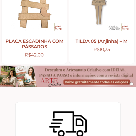
Tintas
Verniz
PLACA ESCADINHA COM
TILDA 05 (Anjinha) – M
PÁSSAROS
R$
10,35
R$
42,00
Envelhecedores
Colas
Ferragens
Pezinhos