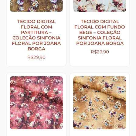
Abelhas – Mel
TECIDO DIGITAL
TECIDO DIGITAL
FLORAL COM
FLORAL COM FUNDO
PARTITURA –
BEGE – COLEÇÃO
Abóboras
COLEÇÃO SINFONIA
SINFONIA FLORAL
FLORAL POR JOANA
POR JOANA BORGA
BORGA
R$
29,90
Arabescos e Cantoneiras
R$
29,90
Caixas de MDF
Casinhas – Cercas – Portões – Luminárias –
Janelas
Costura e Ateliê