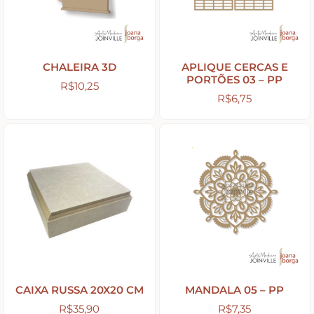
Peças Diversas em MDF formatos especiais
CHALEIRA 3D
APLIQUE CERCAS E
PORTÕES 03 – PP
R$
10,25
Aviamentos
R$
6,75
Decortela
Flores
Rendas – Passamanarias – Fitas
Cordões São Francisco – Cordas
CAIXA RUSSA 20X20 CM
MANDALA 05 – PP
Stencil
R$
35,90
R$
7,35