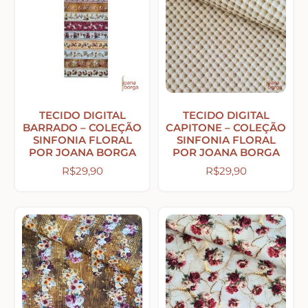
Tecidos com Desenhos de Painéis
Listrados e Xadrez
Tecidos Estampados e Florais
TECIDO DIGITAL
TECIDO DIGITAL
BARRADO – COLEÇÃO
CAPITONE – COLEÇÃO
SINFONIA FLORAL
SINFONIA FLORAL
POR JOANA BORGA
POR JOANA BORGA
Tecidos Estampas de Cozinha
R$
29,90
R$
29,90
Tecidos de Páscoa
MDF – CAIXAS E APLIQUES
Natal