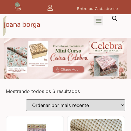
0
Entre ou Cadastre-se
Home
Home Decor
Tecidos
Tecidos de Natal
Coleção Joana Borga
Mostrando todos os 6 resultados
Tecidos Digitais e 3D
Tecidos de Composição