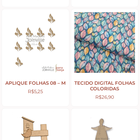
Apliques de Resina
Papéis – Scrapbook – Botons
Imagens para Sublimação
Auxiliares
APLIQUE FOLHAS 08 – M
TECIDO DIGITAL FOLHAS
COLORIDAS
R$
5,25
R$
26,90
Acabamentos
Pátinas
Base para Artesanato – Primers – Gesso