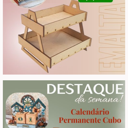
Country Primitivo
Cozinha – Chá – Café
Enfeite de Balcão
Farm – Fazenda – Churrasco – Vinho
Floreiras – Porta Chaves
Flores e Folhas
Frases – Palavras