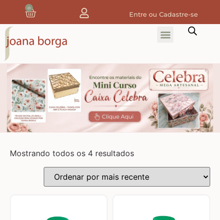
0
Entre ou Cadastre-se
Home
Home Decor
Tecidos
Tecidos de Natal
Coleção Joana Borga
Mostrando todos os 4 resultados
Tecidos Digitais e 3D
Tecidos de Composição