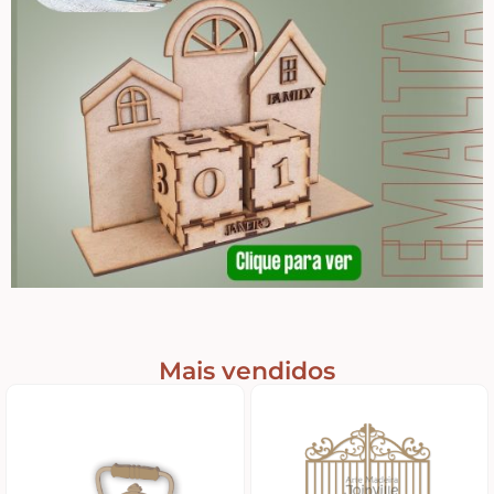
Home – Lar – Bem-vindo
Jardim – Garden – Pássaros – Borboletas –
Bicicletas
Lavanderia
Pet – Animais
Placas de MDF
Mais vendidos
Mesa Posta Coração
Plaquinhas – Fundos – Molduras e Shaker Box