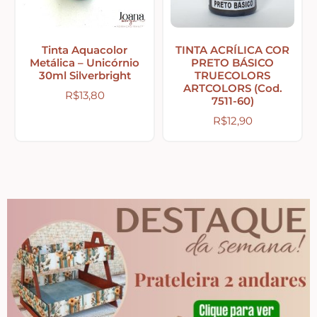
Abelhas – Mel
Tinta Aquacolor
TINTA ACRÍLICA COR
Metálica – Unicórnio
PRETO BÁSICO
30ml Silverbright
TRUECOLORS
Abóboras
ARTCOLORS (Cod.
R$
13,80
7511-60)
R$
12,90
Arabescos e Cantoneiras
Caixas de MDF
Casinhas – Cercas – Portões – Luminárias –
Janelas
Costura e Ateliê