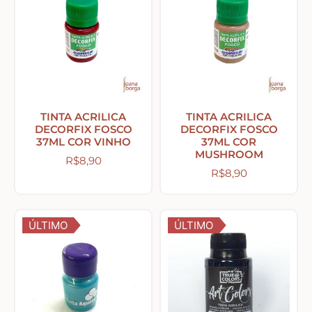
Tecidos com Desenhos de Painéis
Listrados e Xadrez
Tecidos Estampados e Florais
TINTA ACRILICA
TINTA ACRILICA
DECORFIX FOSCO
DECORFIX FOSCO
37ML COR VINHO
37ML COR
MUSHROOM
Tecidos Estampas de Cozinha
R$
8,90
R$
8,90
Tecidos de Páscoa
ÚLTIMO
ÚLTIMO
MDF – CAIXAS E APLIQUES
Natal