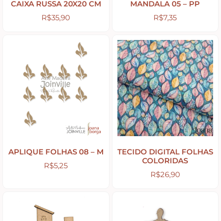
CAIXA RUSSA 20X20 CM
MANDALA 05 – PP
R$
35,90
R$
7,35
Peças Diversas em MDF formatos especiais
Aviamentos
Decortela
Flores
Rendas – Passamanarias – Fitas
APLIQUE FOLHAS 08 – M
TECIDO DIGITAL FOLHAS
COLORIDAS
R$
5,25
R$
26,90
Cordões São Francisco – Cordas
Stencil