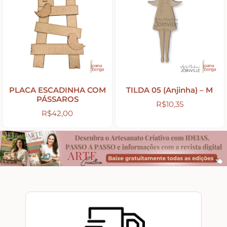
Apliques de Resina
Papéis – Scrapbook – Botons
PLACA ESCADINHA COM
TILDA 05 (Anjinha) – M
Imagens para Sublimação
PÁSSAROS
R$
10,35
R$
42,00
Auxiliares
Acabamentos
Pátinas
Base para Artesanato – Primers – Gesso