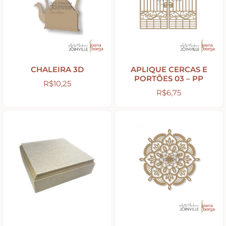
Religiosos – Zen – Gratidão
Amor – Love – Coração
CHALEIRA 3D
APLIQUE CERCAS E
PORTÕES 03 – PP
R$
10,25
Farmácia – medicamentos – remédios
R$
6,75
Bonecas Tildas
Apliques em Geral
Páscoa
Viagem – Relógios – Engrenagens – Cinema