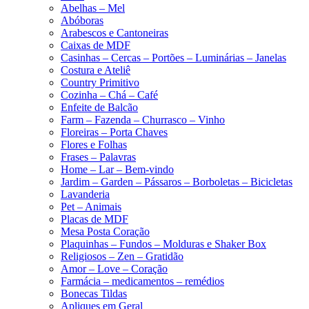
Abelhas – Mel
Abóboras
Arabescos e Cantoneiras
Caixas de MDF
Casinhas – Cercas – Portões – Luminárias – Janelas
Costura e Ateliê
Country Primitivo
Cozinha – Chá – Café
Enfeite de Balcão
Farm – Fazenda – Churrasco – Vinho
Floreiras – Porta Chaves
Flores e Folhas
Frases – Palavras
Home – Lar – Bem-vindo
Jardim – Garden – Pássaros – Borboletas – Bicicletas
Lavanderia
Pet – Animais
Placas de MDF
Mesa Posta Coração
Plaquinhas – Fundos – Molduras e Shaker Box
Religiosos – Zen – Gratidão
Amor – Love – Coração
Farmácia – medicamentos – remédios
Bonecas Tildas
Apliques em Geral