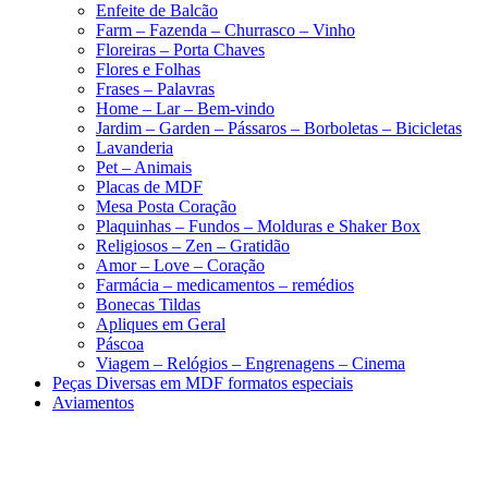
Enfeite de Balcão
Farm – Fazenda – Churrasco – Vinho
Floreiras – Porta Chaves
Flores e Folhas
Frases – Palavras
Home – Lar – Bem-vindo
Jardim – Garden – Pássaros – Borboletas – Bicicletas
Lavanderia
Pet – Animais
Placas de MDF
Mesa Posta Coração
Plaquinhas – Fundos – Molduras e Shaker Box
Religiosos – Zen – Gratidão
Amor – Love – Coração
Farmácia – medicamentos – remédios
Bonecas Tildas
Apliques em Geral
Páscoa
Viagem – Relógios – Engrenagens – Cinema
Peças Diversas em MDF formatos especiais
Aviamentos