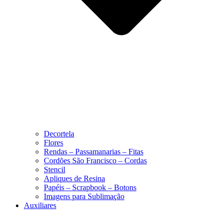
Decortela
Flores
Rendas – Passamanarias – Fitas
Cordões São Francisco – Cordas
Stencil
Apliques de Resina
Papéis – Scrapbook – Botons
Imagens para Sublimação
Auxiliares