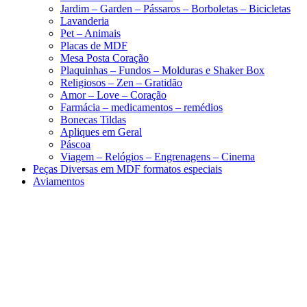
Jardim – Garden – Pássaros – Borboletas – Bicicletas
Lavanderia
Pet – Animais
Placas de MDF
Mesa Posta Coração
Plaquinhas – Fundos – Molduras e Shaker Box
Religiosos – Zen – Gratidão
Amor – Love – Coração
Farmácia – medicamentos – remédios
Bonecas Tildas
Apliques em Geral
Páscoa
Viagem – Relógios – Engrenagens – Cinema
Peças Diversas em MDF formatos especiais
Aviamentos