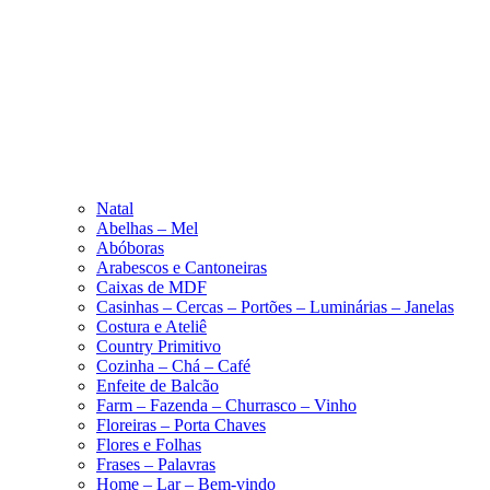
Natal
Abelhas – Mel
Abóboras
Arabescos e Cantoneiras
Caixas de MDF
Casinhas – Cercas – Portões – Luminárias – Janelas
Costura e Ateliê
Country Primitivo
Cozinha – Chá – Café
Enfeite de Balcão
Farm – Fazenda – Churrasco – Vinho
Floreiras – Porta Chaves
Flores e Folhas
Frases – Palavras
Home – Lar – Bem-vindo