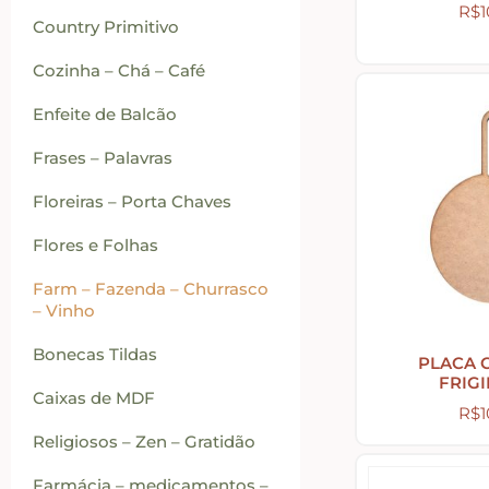
R$
1
Country Primitivo
Cozinha – Chá – Café
Enfeite de Balcão
Frases – Palavras
Floreiras – Porta Chaves
Flores e Folhas
Farm – Fazenda – Churrasco
– Vinho
Bonecas Tildas
PLACA 
FRIG
Caixas de MDF
R$
1
Religiosos – Zen – Gratidão
Farmácia – medicamentos –