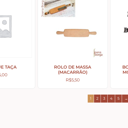
UE TAÇA
ROLO DE MASSA
B
(MACARRÃO)
M
5,00
R$
5,50
1
2
3
4
5
→