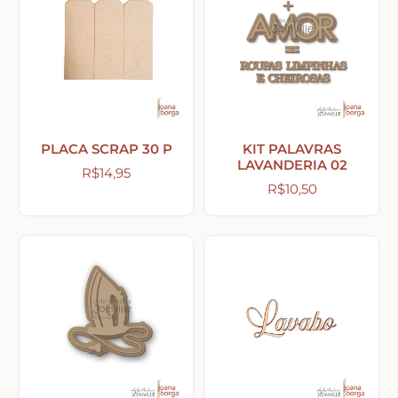
Tecidos com Desenhos de Painéis
Listrados e Xadrez
Tecidos Estampados e Florais
PLACA SCRAP 30 P
KIT PALAVRAS
LAVANDERIA 02
R$
14,95
R$
10,50
Tecidos Estampas de Cozinha
Tecidos de Páscoa
MDF – CAIXAS E APLIQUES
Natal