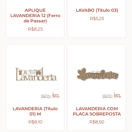
APLIQUE
LAVABO (Título 03)
Abelhas – Mel
LAVANDERIA 12 (Ferro
R$
5,25
de Passar)
R$
8,25
Abóboras
Arabescos e Cantoneiras
Caixas de MDF
Casinhas – Cercas – Portões – Luminárias –
Janelas
LAVANDERIA (Título
LAVANDERIA COM
01) M
PLACA SOBREPOSTA
Costura e Ateliê
R$
8,10
R$
8,50