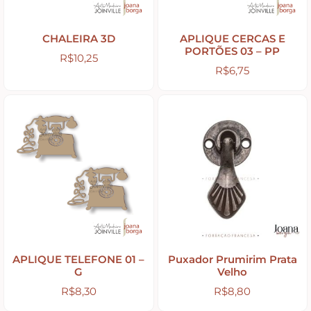
CHALEIRA 3D
APLIQUE CERCAS E
Tintas
PORTÕES 03 – PP
R$
10,25
R$
6,75
Verniz
Envelhecedores
Colas
Ferragens
APLIQUE TELEFONE 01 –
Puxador Prumirim Prata
Pezinhos
G
Velho
R$
8,30
R$
8,80