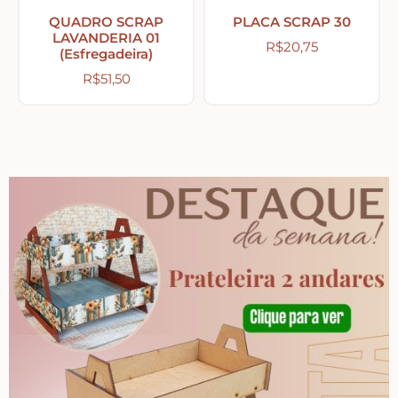
QUADRO SCRAP
PLACA SCRAP 30
Religiosos – Zen – Gratidão
LAVANDERIA 01
R$
20,75
(Esfregadeira)
R$
51,50
Amor – Love – Coração
Farmácia – medicamentos – remédios
Bonecas Tildas
Apliques em Geral
Páscoa
Viagem – Relógios – Engrenagens – Cinema