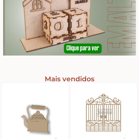
Apliques de Resina
Papéis – Scrapbook – Botons
Imagens para Sublimação
Mais vendidos
Auxiliares
Acabamentos
Pátinas
Base para Artesanato – Primers – Gesso