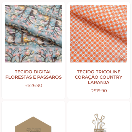
Puxadores e Fechos
Dobradiças – Ganchos – Diversos
Ferramentas
Contato
TECIDO DIGITAL
TECIDO TRICOLINE
FLORESTAS E PASSAROS
CORAÇÃO COUNTRY
LARANJA
R$
26,90
R$
19,90