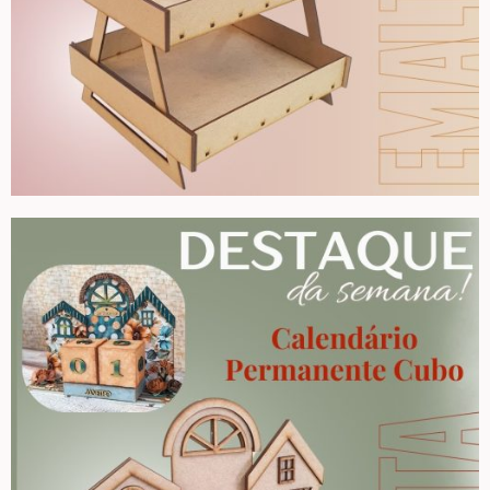
Peças Diversas em MDF formatos especiais
Aviamentos
Decortela
Flores
Rendas – Passamanarias – Fitas
Cordões São Francisco – Cordas
Stencil