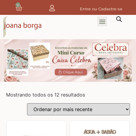
0
Entre ou Cadastre-se
Home
Home Decor
Tecidos
Tecidos de Natal
Coleção Joana Borga
Mostrando todos os 12 resultados
Tecidos Digitais e 3D
Tecidos de Composição