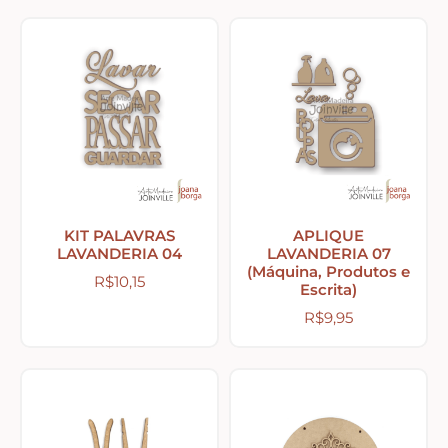
Country Primitivo
Cozinha – Chá – Café
Enfeite de Balcão
Farm – Fazenda – Churrasco – Vinho
KIT PALAVRAS
APLIQUE
LAVANDERIA 04
LAVANDERIA 07
Floreiras – Porta Chaves
(Máquina, Produtos e
R$
10,15
Escrita)
R$
9,95
Flores e Folhas
Frases – Palavras