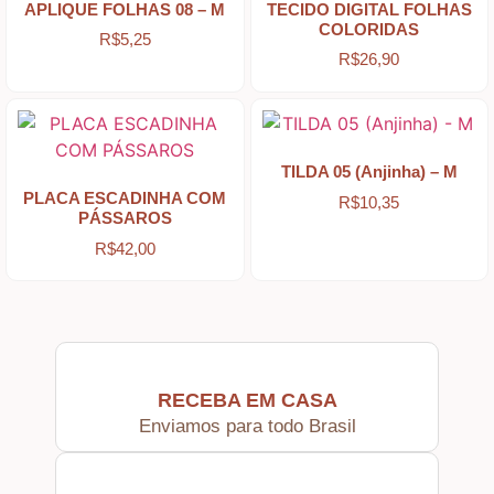
APLIQUE FOLHAS 08 – M
TECIDO DIGITAL FOLHAS
Apliques de Resina
COLORIDAS
R$
5,25
R$
26,90
Papéis – Scrapbook – Botons
Imagens para Sublimação
TILDA 05 (Anjinha) – M
PLACA ESCADINHA COM
R$
10,35
PÁSSAROS
Auxiliares
R$
42,00
Acabamentos
Pátinas
RECEBA EM CASA
Enviamos para todo Brasil
Base para Artesanato – Primers – Gesso