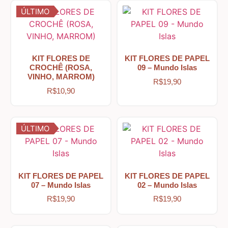
ÚLTIMO
Jardim – Garden – Pássaros – Borboletas – Bicicletas
KIT FLORES DE
KIT FLORES DE PAPEL
Lavanderia
CROCHÊ (ROSA,
09 – Mundo Islas
VINHO, MARROM)
R$
19,90
R$
10,90
Pet – Animais
ÚLTIMO
Placas de MDF
Mesa Posta Coração
KIT FLORES DE PAPEL
KIT FLORES DE PAPEL
07 – Mundo Islas
02 – Mundo Islas
Plaquinhas – Fundos – Molduras e Shaker Box
R$
19,90
R$
19,90
Religiosos – Zen – Gratidão