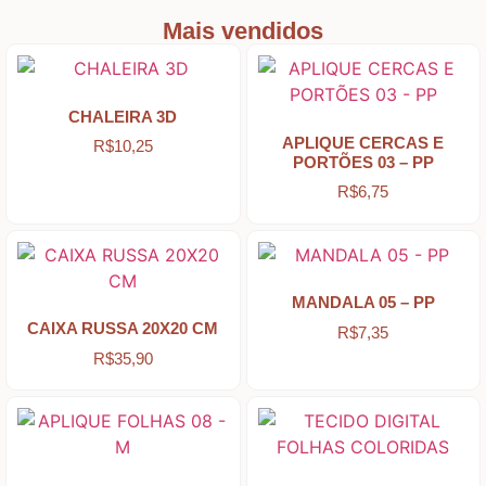
Peças Diversas em MDF formatos especiais
Mais vendidos
Aviamentos
CHALEIRA 3D
APLIQUE CERCAS E
R$
10,25
Decortela
PORTÕES 03 – PP
R$
6,75
Flores
Rendas – Passamanarias – Fitas
MANDALA 05 – PP
CAIXA RUSSA 20X20 CM
R$
7,35
R$
35,90
Cordões São Francisco – Cordas
Stencil