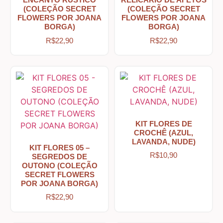
(COLEÇÃO SECRET
(COLEÇÃO SECRET
FLOWERS POR JOANA
FLOWERS POR JOANA
Cozinha – Chá – Café
BORGA)
BORGA)
R$
22,90
R$
22,90
Enfeite de Balcão
Farm – Fazenda – Churrasco – Vinho
Floreiras – Porta Chaves
KIT FLORES DE
CROCHÊ (AZUL,
LAVANDA, NUDE)
KIT FLORES 05 –
Flores e Folhas
R$
10,90
SEGREDOS DE
OUTONO (COLEÇÃO
SECRET FLOWERS
POR JOANA BORGA)
Frases – Palavras
R$
22,90
Home – Lar – Bem-vindo