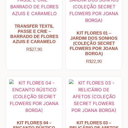
Abelhas – Mel
TRANSFER TEXTIL
Abóboras
PASSE E CRIE –
KIT FLORES 01 –
BARRADO DE FLORES
JARDIM DOS SONHOS
AZUIS E CARAMELO
(COLEÇÃO SECRET
FLOWERS POR JOANA
Arabescos e Cantoneiras
R$
27,90
BORGA)
R$
22,90
Caixas de MDF
Casinhas – Cercas – Portões – Luminárias – Janelas
Costura e Ateliê
KIT FLORES 04 –
KIT FLORES 03 –
Country Primitivo
ENCANTO RÚSTICO
RELICÁRIO DE AFETOS