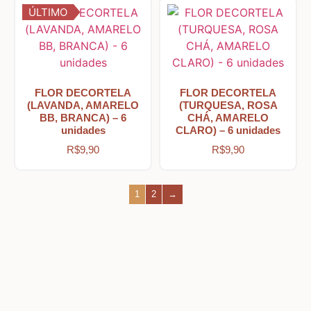
ÚLTIMO
Amor – Love – Coração
Farmácia – medicamentos – remédios
FLOR DECORTELA
FLOR DECORTELA
(LAVANDA, AMARELO
(TURQUESA, ROSA
BB, BRANCA) – 6
CHÁ, AMARELO
unidades
CLARO) – 6 unidades
Bonecas Tildas
R$
9,90
R$
9,90
Apliques em Geral
1
2
→
Páscoa
Viagem – Relógios – Engrenagens – Cinema