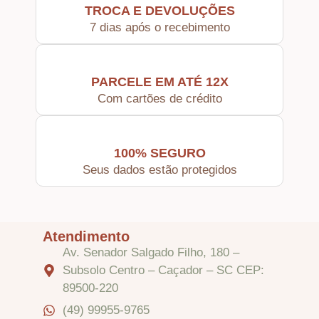
TROCA E DEVOLUÇÕES
Tintas
7 dias após o recebimento
Verniz
PARCELE EM ATÉ 12X
Com cartões de crédito
Envelhecedores
100% SEGURO
Colas
Seus dados estão protegidos
Ferragens
Atendimento
Pezinhos
Av. Senador Salgado Filho, 180 –
Subsolo Centro – Caçador – SC CEP:
89500-220
Puxadores e Fechos
(49) 99955-9765