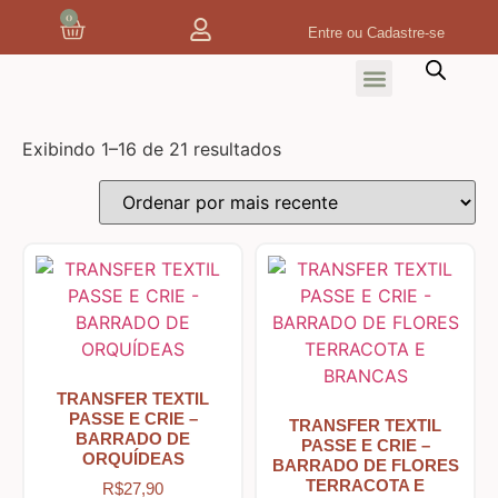
0
Entre ou Cadastre-se
Home
Home Decor
Exibindo 1–16 de 21 resultados
Tecidos
Tecidos de Natal
Coleção Joana Borga
Tecidos Digitais e 3D
TRANSFER TEXTIL
PASSE E CRIE –
TRANSFER TEXTIL
BARRADO DE
PASSE E CRIE –
ORQUÍDEAS
BARRADO DE FLORES
Tecidos de Composição
TERRACOTA E
R$
27,90