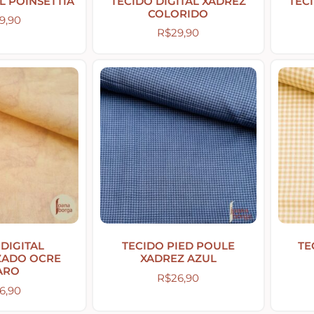
L POINSETTIA
TECIDO DIGITAL XADREZ
TEC
COLORIDO
9,90
R$
29,90
 DIGITAL
TECIDO PIED POULE
TE
ZADO OCRE
XADREZ AZUL
ARO
R$
26,90
6,90