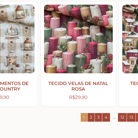
EMENTOS DE
TECIDO VELAS DE NATAL
TE
COUNTRY
ROSA
9,90
R$
29,90
1
2
3
4
…
12
13