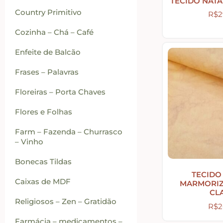
TECIDO NATA
Country Primitivo
R$
2
Cozinha – Chá – Café
Enfeite de Balcão
Frases – Palavras
Floreiras – Porta Chaves
Flores e Folhas
Farm – Fazenda – Churrasco
– Vinho
Bonecas Tildas
TECIDO
Caixas de MDF
MARMORI
CL
Religiosos – Zen – Gratidão
R$
2
Farmácia – medicamentos –