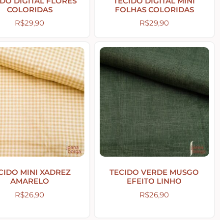
IDO DIGITAL FLORES
TECIDO DIGITAL MINI
COLORIDAS
FOLHAS COLORIDAS
R$
29,90
R$
29,90
CIDO MINI XADREZ
TECIDO VERDE MUSGO
AMARELO
EFEITO LINHO
R$
26,90
R$
26,90