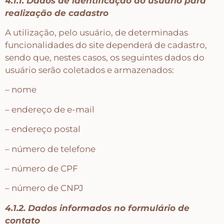
4.1.1. Dados de identificação do usuário para
Puxadores e Fechos
realização de cadastro
A utilização, pelo usuário, de determinadas
Dobradiças – Ganchos – Diversos
funcionalidades do site dependerá de cadastro,
sendo que, nestes casos, os seguintes dados do
usuário serão coletados e armazenados:
Ferramentas
– nome
Contato
– endereço de e-mail
– endereço postal
– número de telefone
– número de CPF
– número de CNPJ
4.1.2. Dados informados no formulário de
contato