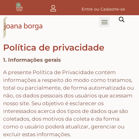
0
Entre ou Cadastre-se
Home
Home Decor
Política de privacidade
Tecidos
1. Informações gerais
Tecidos de Natal
A presente Política de Privacidade contém
informações a respeito do modo como tratamos,
total ou parcialmente, de forma automatizada ou
Coleção Joana Borga
não, os dados pessoais dos usuários que acessam
nosso site. Seu objetivo é esclarecer os
Tecidos Digitais e 3D
interessados acerca dos tipos de dados que são
coletados, dos motivos da coleta e da forma
como o usuário poderá atualizar, gerenciar ou
Tecidos de Composição
excluir estas informações.