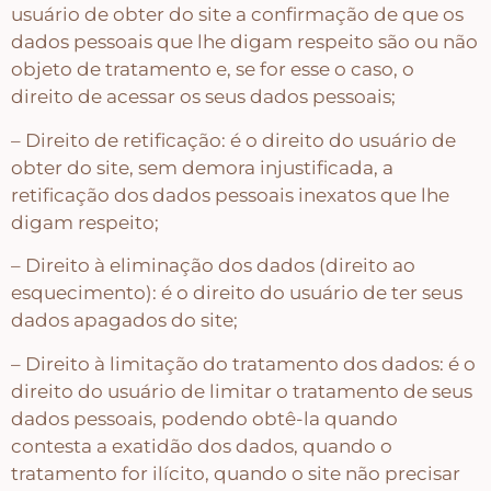
Home – Lar – Bem-vindo
usuário de obter do site a confirmação de que os
dados pessoais que lhe digam respeito são ou não
objeto de tratamento e, se for esse o caso, o
Jardim – Garden – Pássaros – Borboletas –
direito de acessar os seus dados pessoais;
Bicicletas
– Direito de retificação: é o direito do usuário de
obter do site, sem demora injustificada, a
Lavanderia
retificação dos dados pessoais inexatos que lhe
digam respeito;
Pet – Animais
– Direito à eliminação dos dados (direito ao
esquecimento): é o direito do usuário de ter seus
Placas de MDF
dados apagados do site;
– Direito à limitação do tratamento dos dados: é o
direito do usuário de limitar o tratamento de seus
Mesa Posta Coração
dados pessoais, podendo obtê-la quando
contesta a exatidão dos dados, quando o
Plaquinhas – Fundos – Molduras e Shaker Box
tratamento for ilícito, quando o site não precisar