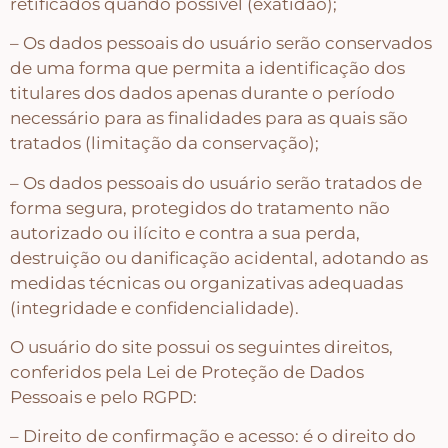
retificados quando possível (exatidão);
Country Primitivo
– Os dados pessoais do usuário serão conservados
de uma forma que permita a identificação dos
Cozinha – Chá – Café
titulares dos dados apenas durante o período
necessário para as finalidades para as quais são
Enfeite de Balcão
tratados (limitação da conservação);
– Os dados pessoais do usuário serão tratados de
Farm – Fazenda – Churrasco – Vinho
forma segura, protegidos do tratamento não
autorizado ou ilícito e contra a sua perda,
destruição ou danificação acidental, adotando as
Floreiras – Porta Chaves
medidas técnicas ou organizativas adequadas
(integridade e confidencialidade).
Flores e Folhas
O usuário do site possui os seguintes direitos,
conferidos pela Lei de Proteção de Dados
Frases – Palavras
Pessoais e pelo RGPD:
– Direito de confirmação e acesso: é o direito do