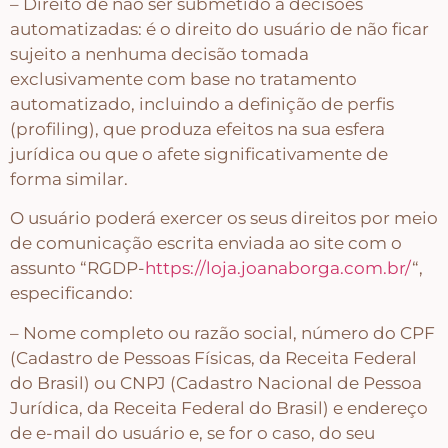
– Direito de não ser submetido a decisões
automatizadas: é o direito do usuário de não ficar
sujeito a nenhuma decisão tomada
Peças Diversas em MDF formatos especiais
exclusivamente com base no tratamento
automatizado, incluindo a definição de perfis
Aviamentos
(profiling), que produza efeitos na sua esfera
jurídica ou que o afete significativamente de
Decortela
forma similar.
O usuário poderá exercer os seus direitos por meio
Flores
de comunicação escrita enviada ao site com o
assunto “RGDP-
https://loja.joanaborga.com.br/
“,
especificando:
Rendas – Passamanarias – Fitas
– Nome completo ou razão social, número do CPF
(Cadastro de Pessoas Físicas, da Receita Federal
Cordões São Francisco – Cordas
do Brasil) ou CNPJ (Cadastro Nacional de Pessoa
Jurídica, da Receita Federal do Brasil) e endereço
de e-mail do usuário e, se for o caso, do seu
Stencil