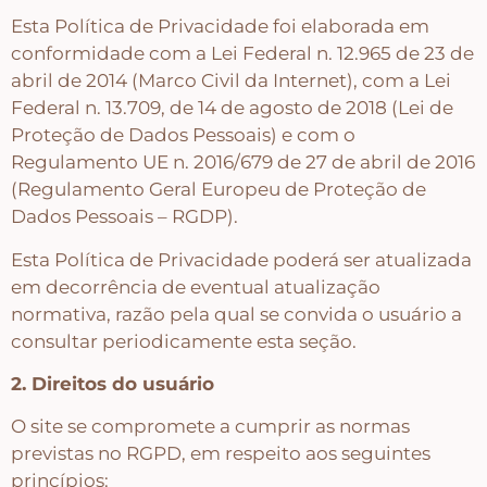
Esta Política de Privacidade foi elaborada em
Tecidos com Desenhos de Painéis
conformidade com a Lei Federal n. 12.965 de 23 de
abril de 2014 (Marco Civil da Internet), com a Lei
Federal n. 13.709, de 14 de agosto de 2018 (Lei de
Listrados e Xadrez
Proteção de Dados Pessoais) e com o
Regulamento UE n. 2016/679 de 27 de abril de 2016
Tecidos Estampados e Florais
(Regulamento Geral Europeu de Proteção de
Dados Pessoais – RGDP).
Tecidos Estampas de Cozinha
Esta Política de Privacidade poderá ser atualizada
em decorrência de eventual atualização
normativa, razão pela qual se convida o usuário a
Tecidos de Páscoa
consultar periodicamente esta seção.
2. Direitos do usuário
MDF – CAIXAS E APLIQUES
O site se compromete a cumprir as normas
previstas no RGPD, em respeito aos seguintes
Natal
princípios: