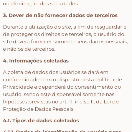
ou eliminação dos seus dados.
3. Dever de não fornecer dados de terceiros
Tintas
Durante a utilização do
site
, a fim de resguardar e
de proteger os direitos de terceiros, o usuário do
Verniz
site deverá fornecer somente seus dados pessoais,
e não os de terceiros.
Envelhecedores
4. Informações coletadas
A coleta de dados dos usuários se dará em
Colas
conformidade com o disposto nesta Política de
Privacidade e dependerá do consentimento do
usuário, sendo este dispensável somente nas
Ferragens
hipóteses previstas no art. 11, inciso II, da Lei de
Proteção de Dados Pessoais.
Pezinhos
4.1. Tipos de dados coletados