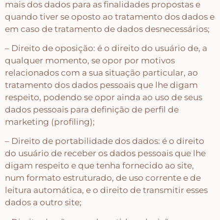
mais dos dados para as finalidades propostas e
quando tiver se oposto ao tratamento dos dados e
Religiosos – Zen – Gratidão
em caso de tratamento de dados desnecessários;
– Direito de oposição: é o direito do usuário de, a
Amor – Love – Coração
qualquer momento, se opor por motivos
relacionados com a sua situação particular, ao
Farmácia – medicamentos – remédios
tratamento dos dados pessoais que lhe digam
respeito, podendo se opor ainda ao uso de seus
dados pessoais para definição de perfil de
Bonecas Tildas
marketing (profiling);
– Direito de portabilidade dos dados: é o direito
Apliques em Geral
do usuário de receber os dados pessoais que lhe
digam respeito e que tenha fornecido ao site,
num formato estruturado, de uso corrente e de
Páscoa
leitura automática, e o direito de transmitir esses
dados a outro site;
Viagem – Relógios – Engrenagens – Cinema