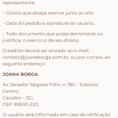
representante;
– Direito que deseja exercer junto ao site;
Apliques de Resina
– Data do pedido e assinatura do usuário;
Papéis – Scrapbook – Botons
– Todo documento que possa demonstrar ou
justificar o exercício de seu direito.
Imagens para Sublimação
O pedido deverá ser enviado ao e-mail:
contato@joanaborga.com.br, ou por correio, ao
seguinte endereço:
Auxiliares
JOANA BORGA
Acabamentos
Av. Senador Salgado Filho, n. 180 – Subsolo;
Centro;
Caçador – SC;
Pátinas
CEP: 89500-220;
O usuário será informado em caso de retificação
Base para Artesanato – Primers – Gesso