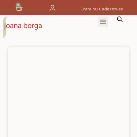
0
Entre ou Cadastre-se
Home
Home Decor
Tecidos
Tecidos de Natal
Coleção Joana Borga
Tecidos Digitais e 3D
Tecidos de Composição