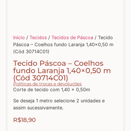
Tecidos com Desenhos de Painéis
Listrados e Xadrez
Início
/
Tecidos
/
Tecidos de Páscoa
/ Tecido
Páscoa – Coelhos fundo Laranja 1,40×0,50 m
Tecidos Estampados e Florais
(Cód 30714C01)
Tecido Páscoa – Coelhos
Tecidos Estampas de Cozinha
fundo Laranja 1,40×0,50 m
(Cód 30714C01)
Políticas de trocas e devoluções
Tecidos de Páscoa
Corte de tecido com 1,40 x 0,50m
Se deseja 1 metro selecione 2 unidades e
assim sucessivamente.
MDF – CAIXAS E APLIQUES
R$
18,90
Natal