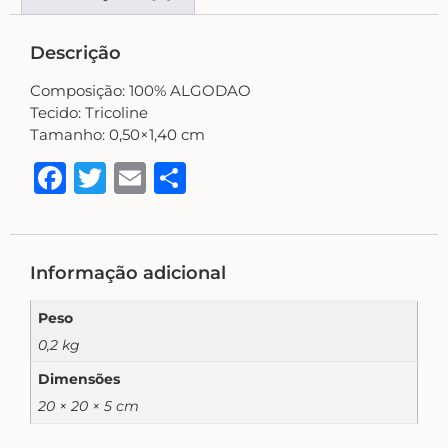
Country Primitivo
Descrição
Cozinha – Chá – Café
Composição:
100% ALGODAO
Tecido: Tricoline
Enfeite de Balcão
Tamanho: 0,50×1,40 cm
Facebook
Twitter
Email
Share
Farm – Fazenda – Churrasco – Vinho
Floreiras – Porta Chaves
Informação adicional
Peso
Flores e Folhas
0,2 kg
Dimensões
Frases – Palavras
20 × 20 × 5 cm