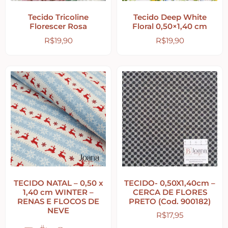
Tecido Tricoline
Tecido Deep White
Religiosos – Zen – Gratidão
Florescer Rosa
Floral 0,50×1,40 cm
R$
19,90
R$
19,90
Amor – Love – Coração
Farmácia – medicamentos – remédios
Bonecas Tildas
Apliques em Geral
TECIDO NATAL – 0,50 x
TECIDO- 0,50X1,40cm –
Páscoa
1,40 cm WINTER –
CERCA DE FLORES
RENAS E FLOCOS DE
PRETO (Cod. 900182)
NEVE
R$
17,95
Viagem – Relógios – Engrenagens – Cinema