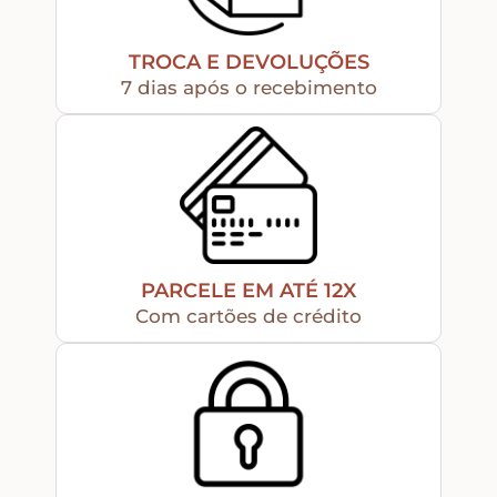
Apliques de Resina
TROCA E DEVOLUÇÕES
7 dias após o recebimento
Papéis – Scrapbook – Botons
Imagens para Sublimação
Auxiliares
PARCELE EM ATÉ 12X
Com cartões de crédito
Acabamentos
Pátinas
Base para Artesanato – Primers – Gesso