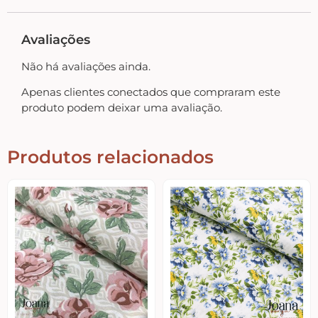
Home – Lar – Bem-vindo
Avaliações
Jardim – Garden – Pássaros – Borboletas –
Não há avaliações ainda.
Bicicletas
Apenas clientes conectados que compraram este
produto podem deixar uma avaliação.
Lavanderia
Produtos relacionados
Pet – Animais
Placas de MDF
Mesa Posta Coração
Plaquinhas – Fundos – Molduras e Shaker Box