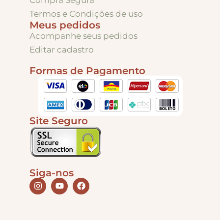
Compra Segura
Puxadores e Fechos
Termos e Condições de uso
Meus pedidos
Dobradiças – Ganchos – Diversos
Acompanhe seus pedidos
Editar cadastro
Formas de Pagamento
Ferramentas
Contato
Site Seguro
Siga-nos