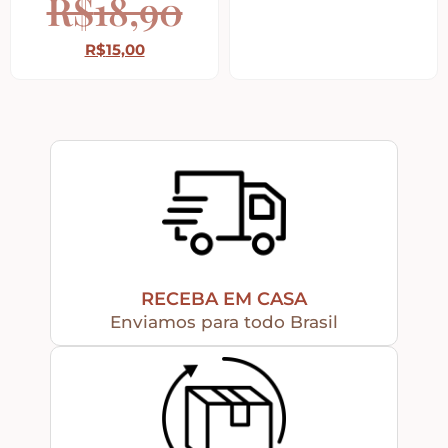
R$
18,90
R$
15,00
Peças Diversas em MDF formatos especiais
Aviamentos
Decortela
Flores
RECEBA EM CASA
Rendas – Passamanarias – Fitas
Enviamos para todo Brasil
Cordões São Francisco – Cordas
Stencil