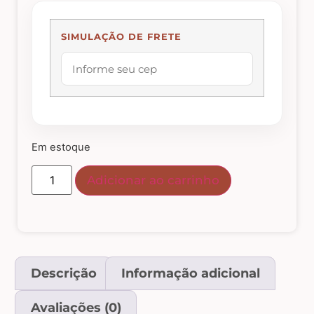
Abelhas – Mel
SIMULAÇÃO DE FRETE
Abóboras
Arabescos e Cantoneiras
Em estoque
Caixas de MDF
Adicionar ao carrinho
Casinhas – Cercas – Portões – Luminárias –
Janelas
Costura e Ateliê
Descrição
Informação adicional
Avaliações (0)