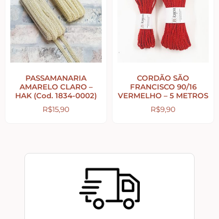
Peças Diversas em MDF formatos especiais
Aviamentos
PASSAMANARIA
CORDÃO SÃO
Decortela
AMARELO CLARO –
FRANCISCO 90/16
HAK (Cod. 1834-0002)
VERMELHO – 5 METROS
R$
15,90
R$
9,90
Flores
Rendas – Passamanarias – Fitas
Cordões São Francisco – Cordas
Stencil