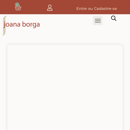
0
Entre ou Cadastre-se
Home
Home Decor
Tecidos
Tecidos de Natal
Coleção Joana Borga
Tecidos Digitais e 3D
Tecidos de Composição