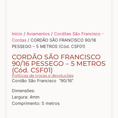
Tecidos com Desenhos de Painéis
Listrados e Xadrez
Início
/
Aviamentos
/
Cordões São Francisco -
Cordas
/ CORDÃO SÃO FRANCISCO 90/16
Tecidos Estampados e Florais
PESSEGO – 5 METROS (Cód. CSF01)
CORDÃO SÃO FRANCISCO
Tecidos Estampas de Cozinha
90/16 PESSEGO – 5 METROS
(Cód. CSF01)
Políticas de trocas e devoluções
Tecidos de Páscoa
Cordão São Francisco “90/16”.
Dimensões:
Largura: 4mm
MDF – CAIXAS E APLIQUES
Comprimento: 5 metros
Natal