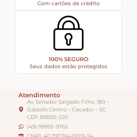
Com cartões de crédito
Tintas
Verniz
Envelhecedores
100% SEGURO
Seus dados estão protegidos
Colas
Atendimento
Av. Senador Salgado Filho, 180 –
Ferragens
Subsolo Centro – Caçador – SC
CEP: 89500-220
Pezinhos
(49) 99955-9765
CNPJ: 40.797.764/0001-74