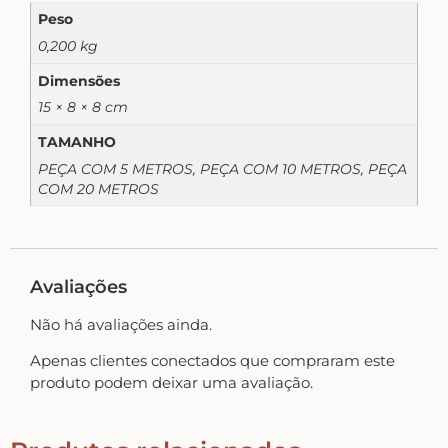
Home – Lar – Bem-vindo
Peso
0,200 kg
Jardim – Garden – Pássaros – Borboletas –
Dimensões
Bicicletas
15 × 8 × 8 cm
TAMANHO
Lavanderia
PEÇA COM 5 METROS, PEÇA COM 10 METROS, PEÇA
COM 20 METROS
Pet – Animais
Avaliações
Placas de MDF
Não há avaliações ainda.
Mesa Posta Coração
Apenas clientes conectados que compraram este
produto podem deixar uma avaliação.
Plaquinhas – Fundos – Molduras e Shaker Box