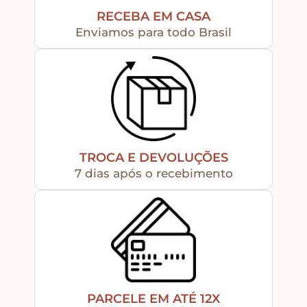
RECEBA EM CASA
Enviamos para todo Brasil
Apliques de Resina
Papéis – Scrapbook – Botons
Imagens para Sublimação
TROCA E DEVOLUÇÕES
7 dias após o recebimento
Auxiliares
Acabamentos
Pátinas
PARCELE EM ATÉ 12X
Base para Artesanato – Primers – Gesso