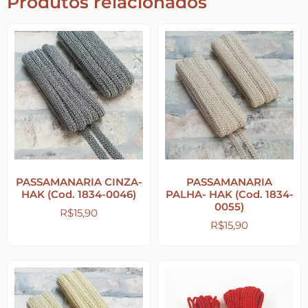
Produtos relacionados
Religiosos – Zen – Gratidão
Amor – Love – Coração
Farmácia – medicamentos – remédios
Bonecas Tildas
PASSAMANARIA CINZA-
PASSAMANARIA
HAK (Cod. 1834-0046)
PALHA- HAK (Cod. 1834-
Apliques em Geral
0055)
R$
15,90
R$
15,90
Páscoa
Viagem – Relógios – Engrenagens – Cinema