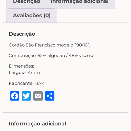
Descrição
Informação adicional
Country Primitivo
Avaliações (0)
Cozinha – Chá – Café
Descrição
Enfeite de Balcão
Cordão São Francisco modelo “90/16”.
Composição: 52% algodão / 48% viscose
Farm – Fazenda – Churrasco – Vinho
Dimensões:
Largura: 4mm
Floreiras – Porta Chaves
Fabricante: HAK
Facebook
Twitter
Email
Share
Flores e Folhas
Frases – Palavras
Informação adicional