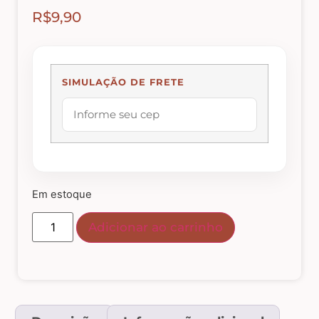
R$
9,90
Abelhas – Mel
Abóboras
SIMULAÇÃO DE FRETE
Arabescos e Cantoneiras
Caixas de MDF
Em estoque
Casinhas – Cercas – Portões – Luminárias –
Adicionar ao carrinho
Janelas
Costura e Ateliê