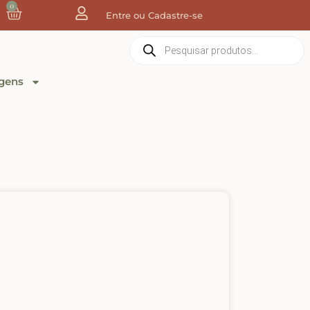
0
Entre ou Cadastre-se
gens