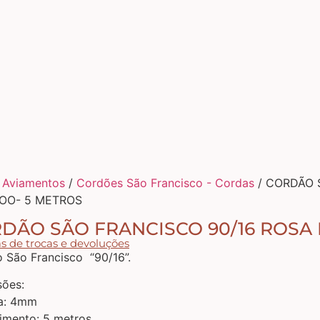
/
Aviamentos
/
Cordões São Francisco - Cordas
/ CORDÃO 
OO- 5 METROS
DÃO SÃO FRANCISCO 90/16 ROSA
as de trocas e devoluções
 São Francisco “90/16”.
ões:
a: 4mm
mento: 5 metros