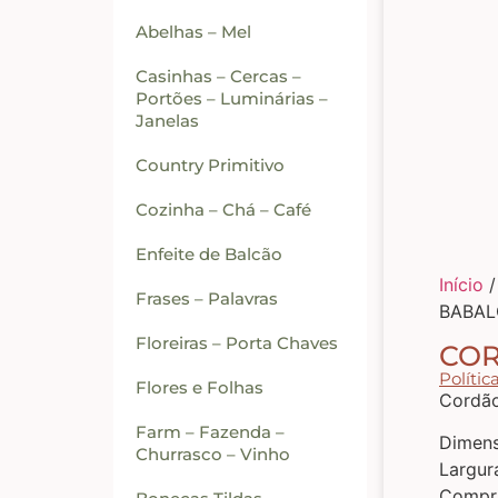
Abelhas – Mel
Casinhas – Cercas –
Portões – Luminárias –
Janelas
Country Primitivo
Cozinha – Chá – Café
Enfeite de Balcão
Início
Frases – Palavras
BABAL
Floreiras – Porta Chaves
COR
Polític
Flores e Folhas
Cordão
Farm – Fazenda –
Dimens
Churrasco – Vinho
Largur
Compri