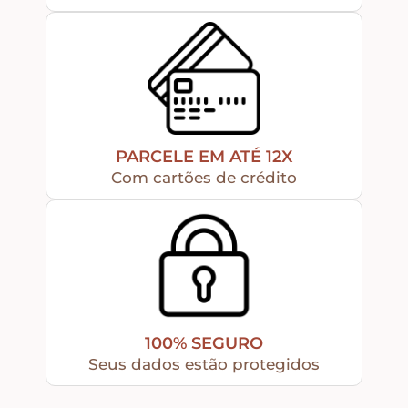
Peças Diversas em MDF formatos especiais
Aviamentos
PARCELE EM ATÉ 12X
Decortela
Com cartões de crédito
Flores
Rendas – Passamanarias – Fitas
Cordões São Francisco – Cordas
100% SEGURO
Seus dados estão protegidos
Stencil