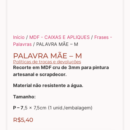
Tecidos com Desenhos de Painéis
Listrados e Xadrez
Início
/
MDF - CAIXAS E APLIQUES
/
Frases -
Palavras
/ PALAVRA MÃE – M
Tecidos Estampados e Florais
PALAVRA MÃE – M
Políticas de trocas e devoluções
Tecidos Estampas de Cozinha
Recorte em MDF cru de 3mm para pintura
artesanal e scrapdecor.
Material não resistente a água.
Tecidos de Páscoa
Tamanho:
P – 7
,5 x 7,5cm (1 unid./embalagem)
MDF – CAIXAS E APLIQUES
R$
5,40
Natal