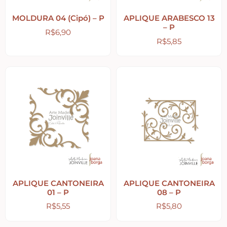
Home – Lar – Bem-vindo
MOLDURA 04 (Cipó) – P
APLIQUE ARABESCO 13
– P
R$
6,90
Jardim – Garden – Pássaros – Borboletas –
R$
5,85
Bicicletas
Lavanderia
Pet – Animais
Placas de MDF
Mesa Posta Coração
APLIQUE CANTONEIRA
APLIQUE CANTONEIRA
01 – P
08 – P
R$
5,55
R$
5,80
Plaquinhas – Fundos – Molduras e Shaker Box