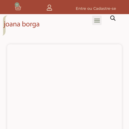
0
Entre ou Cadastre-se
Home
Home Decor
Tecidos
Tecidos de Natal
Coleção Joana Borga
Tecidos Digitais e 3D
Tecidos de Composição