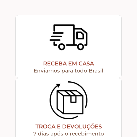
Religiosos – Zen – Gratidão
Amor – Love – Coração
Farmácia – medicamentos – remédios
RECEBA EM CASA
Enviamos para todo Brasil
Bonecas Tildas
Apliques em Geral
Páscoa
TROCA E DEVOLUÇÕES
Viagem – Relógios – Engrenagens – Cinema
7 dias após o recebimento