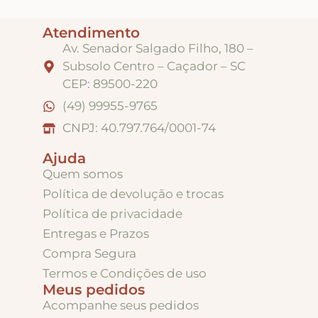
Atendimento
Apliques de Resina
Av. Senador Salgado Filho, 180 –
Subsolo Centro – Caçador – SC
Papéis – Scrapbook – Botons
CEP: 89500-220
(49) 99955-9765
CNPJ: 40.797.764/0001-74
Imagens para Sublimação
Ajuda
Quem somos
Auxiliares
Política de devolução e trocas
Política de privacidade
Acabamentos
Entregas e Prazos
Compra Segura
Pátinas
Termos e Condições de uso
Meus pedidos
Acompanhe seus pedidos
Base para Artesanato – Primers – Gesso