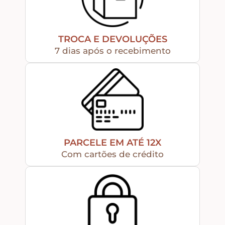
Peças Diversas em MDF formatos especiais
TROCA E DEVOLUÇÕES
7 dias após o recebimento
Aviamentos
Decortela
Flores
PARCELE EM ATÉ 12X
Rendas – Passamanarias – Fitas
Com cartões de crédito
Cordões São Francisco – Cordas
Stencil