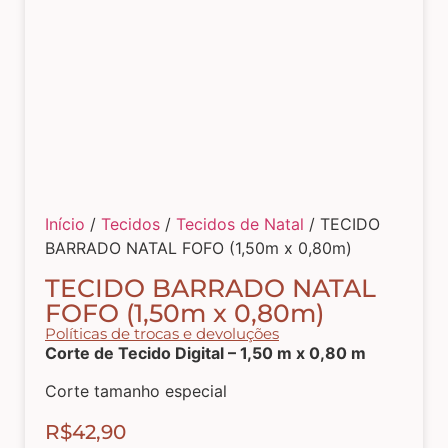
Tecidos com Desenhos de Painéis
Listrados e Xadrez
Tecidos Estampados e Florais
Início
/
Tecidos
/
Tecidos de Natal
/ TECIDO
Tecidos Estampas de Cozinha
BARRADO NATAL FOFO (1,50m x 0,80m)
TECIDO BARRADO NATAL
Tecidos de Páscoa
FOFO (1,50m x 0,80m)
Políticas de trocas e devoluções
Corte de Tecido Digital – 1,50 m x 0,80 m
MDF – CAIXAS E APLIQUES
Corte tamanho especial
Natal
R$
42,90