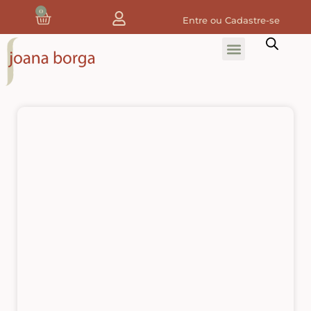
0
Entre ou Cadastre-se
Home
Home Decor
Tecidos
Tecidos de Natal
Coleção Joana Borga
Tecidos Digitais e 3D
Tecidos de Composição