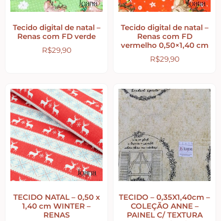
Home – Lar – Bem-vindo
Tecido digital de natal –
Tecido digital de natal –
Renas com FD verde
Renas com FD
Jardim – Garden – Pássaros – Borboletas –
vermelho 0,50×1,40 cm
Bicicletas
R$
29,90
R$
29,90
Lavanderia
Pet – Animais
Placas de MDF
Mesa Posta Coração
TECIDO NATAL – 0,50 x
TECIDO – 0,35X1,40cm –
1,40 cm WINTER –
COLEÇÃO ANNE –
Plaquinhas – Fundos – Molduras e Shaker Box
RENAS
PAINEL C/ TEXTURA