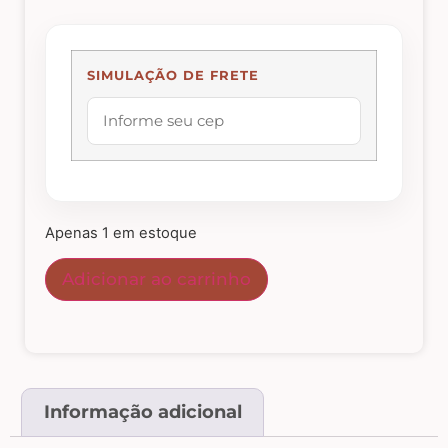
Abelhas – Mel
SIMULAÇÃO DE FRETE
Abóboras
Arabescos e Cantoneiras
Apenas 1 em estoque
Caixas de MDF
Adicionar ao carrinho
Casinhas – Cercas – Portões – Luminárias –
Janelas
Costura e Ateliê
Informação adicional