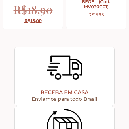
BEGE – (Cod.
R$
18,90
MV030C01)
Religiosos – Zen – Gratidão
R$
15,95
R$
15,00
Amor – Love – Coração
Farmácia – medicamentos – remédios
Bonecas Tildas
Apliques em Geral
RECEBA EM CASA
Enviamos para todo Brasil
Páscoa
Viagem – Relógios – Engrenagens – Cinema