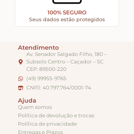
100% SEGURO
Apliques de Resina
Seus dados estão protegidos
Papéis – Scrapbook – Botons
Atendimento
Av. Senador Salgado Filho, 180 –
Imagens para Sublimação
Subsolo Centro – Caçador – SC
CEP: 89500-220
Auxiliares
(49) 99955-9765
CNPJ: 40.797.764/0001-74
Acabamentos
Ajuda
Quem somos
Pátinas
Política de devolução e trocas
Política de privacidade
Entregas e Prazos
Base para Artesanato – Primers – Gesso