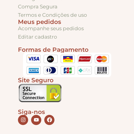
Compra Segura
Termos e Condições de uso
Tintas
Meus pedidos
Acompanhe seus pedidos
Editar cadastro
Verniz
Formas de Pagamento
Envelhecedores
Colas
Site Seguro
Ferragens
Siga-nos
Pezinhos