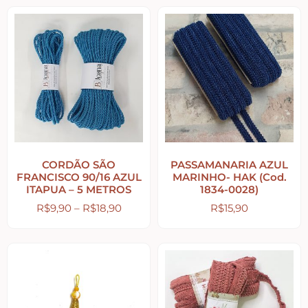
Religiosos – Zen – Gratidão
Amor – Love – Coração
Farmácia – medicamentos – remédios
Bonecas Tildas
CORDÃO SÃO
PASSAMANARIA AZUL
FRANCISCO 90/16 AZUL
MARINHO- HAK (Cod.
ITAPUA – 5 METROS
1834-0028)
Apliques em Geral
R$
9,90
–
R$
18,90
R$
15,90
Páscoa
Viagem – Relógios – Engrenagens – Cinema