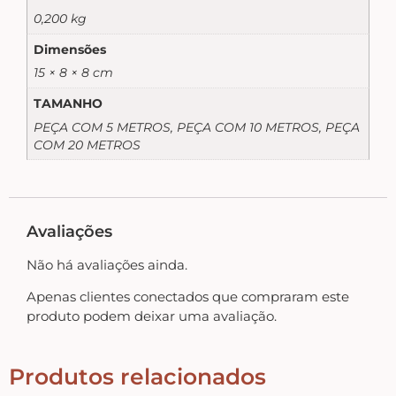
Home – Lar – Bem-vindo
0,200 kg
Dimensões
Jardim – Garden – Pássaros – Borboletas –
15 × 8 × 8 cm
Bicicletas
TAMANHO
PEÇA COM 5 METROS, PEÇA COM 10 METROS, PEÇA
Lavanderia
COM 20 METROS
Pet – Animais
Avaliações
Placas de MDF
Não há avaliações ainda.
Apenas clientes conectados que compraram este
Mesa Posta Coração
produto podem deixar uma avaliação.
Produtos relacionados
Plaquinhas – Fundos – Molduras e Shaker Box