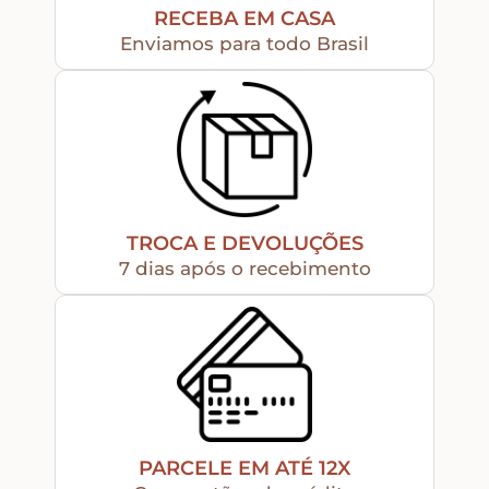
RECEBA EM CASA
Enviamos para todo Brasil
Apliques de Resina
Papéis – Scrapbook – Botons
Imagens para Sublimação
TROCA E DEVOLUÇÕES
7 dias após o recebimento
Auxiliares
Acabamentos
Pátinas
PARCELE EM ATÉ 12X
Base para Artesanato – Primers – Gesso