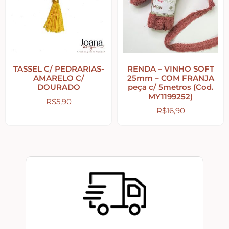
Peças Diversas em MDF formatos especiais
Aviamentos
TASSEL C/ PEDRARIAS-
RENDA – VINHO SOFT
AMARELO C/
25mm – COM FRANJA
DOURADO
peça c/ 5metros (Cod.
Decortela
MY1199252)
R$
5,90
R$
16,90
Flores
Rendas – Passamanarias – Fitas
Cordões São Francisco – Cordas
Stencil