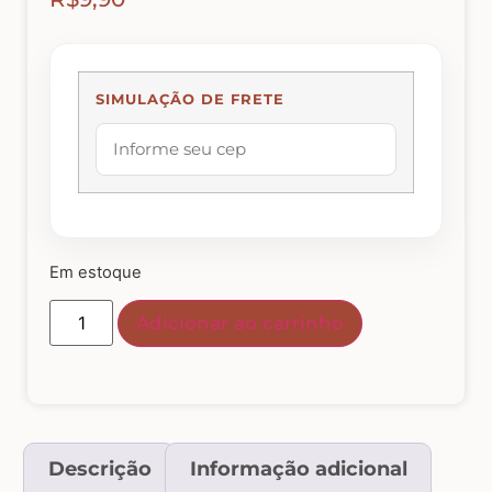
Abelhas – Mel
SIMULAÇÃO DE FRETE
Abóboras
Arabescos e Cantoneiras
Caixas de MDF
Em estoque
Adicionar ao carrinho
Casinhas – Cercas – Portões – Luminárias –
Janelas
Costura e Ateliê
Descrição
Informação adicional