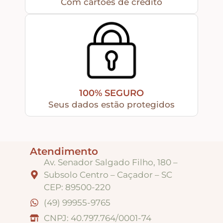
Com cartões de crédito
Tintas
Verniz
100% SEGURO
Envelhecedores
Seus dados estão protegidos
Colas
Atendimento
Av. Senador Salgado Filho, 180 –
Ferragens
Subsolo Centro – Caçador – SC
CEP: 89500-220
Pezinhos
(49) 99955-9765
CNPJ: 40.797.764/0001-74