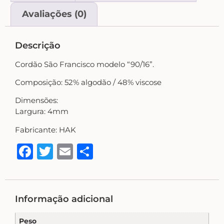
Country Primitivo
Avaliações (0)
Cozinha – Chá – Café
Descrição
Cordão São Francisco modelo “90/16”.
Enfeite de Balcão
Composição: 52% algodão / 48% viscose
Farm – Fazenda – Churrasco – Vinho
Dimensões:
Largura: 4mm
Fabricante: HAK
Floreiras – Porta Chaves
Facebook
Twitter
Email
Share
Flores e Folhas
Frases – Palavras
Informação adicional
Peso