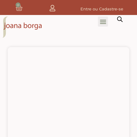
0
Entre ou Cadastre-se
Home
Home Decor
Tecidos
Tecidos de Natal
Coleção Joana Borga
Tecidos Digitais e 3D
Tecidos de Composição