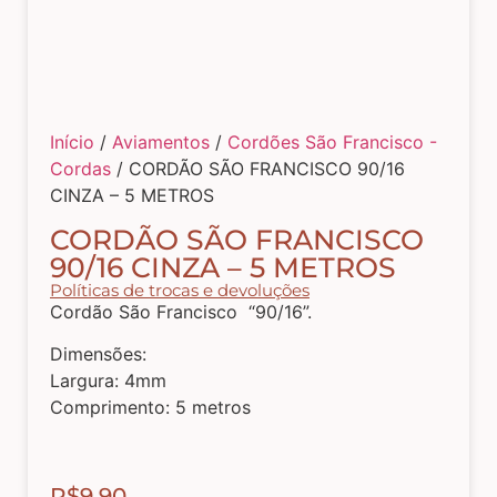
Tecidos com Desenhos de Painéis
Listrados e Xadrez
Início
/
Aviamentos
/
Cordões São Francisco -
Cordas
/ CORDÃO SÃO FRANCISCO 90/16
Tecidos Estampados e Florais
CINZA – 5 METROS
CORDÃO SÃO FRANCISCO
Tecidos Estampas de Cozinha
90/16 CINZA – 5 METROS
Políticas de trocas e devoluções
Cordão São Francisco “90/16”.
Tecidos de Páscoa
Dimensões:
Largura: 4mm
Comprimento: 5 metros
MDF – CAIXAS E APLIQUES
Natal
R$
9,90