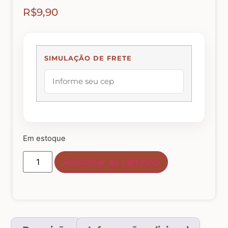
R$
9,90
Abelhas – Mel
Abóboras
SIMULAÇÃO DE FRETE
Arabescos e Cantoneiras
Caixas de MDF
Em estoque
Casinhas – Cercas – Portões – Luminárias –
Adicionar ao carrinho
Janelas
Costura e Ateliê