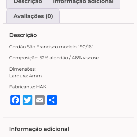
Descrição
Informação adicional
Country Primitivo
Avaliações (0)
Cozinha – Chá – Café
Descrição
Enfeite de Balcão
Cordão São Francisco modelo “90/16”.
Composição: 52% algodão / 48% viscose
Farm – Fazenda – Churrasco – Vinho
Dimensões:
Largura: 4mm
Floreiras – Porta Chaves
Fabricante: HAK
Facebook
Twitter
Email
Share
Flores e Folhas
Frases – Palavras
Informação adicional