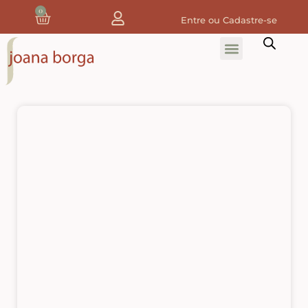
0
Entre ou Cadastre-se
Home
Home Decor
Tecidos
Tecidos de Natal
Coleção Joana Borga
Tecidos Digitais e 3D
Tecidos de Composição