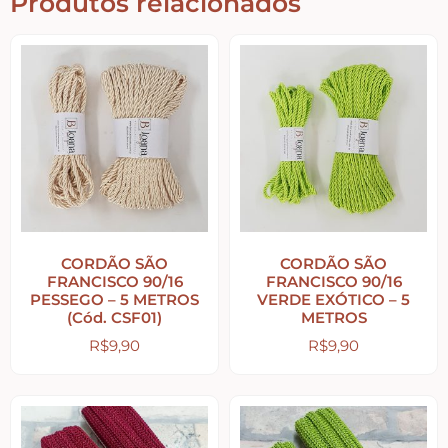
Produtos relacionados
Religiosos – Zen – Gratidão
Amor – Love – Coração
Farmácia – medicamentos – remédios
Bonecas Tildas
CORDÃO SÃO
CORDÃO SÃO
FRANCISCO 90/16
FRANCISCO 90/16
Apliques em Geral
PESSEGO – 5 METROS
VERDE EXÓTICO – 5
(Cód. CSF01)
METROS
R$
9,90
R$
9,90
Páscoa
Viagem – Relógios – Engrenagens – Cinema