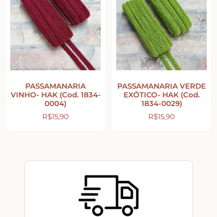
Peças Diversas em MDF formatos especiais
Aviamentos
Decortela
PASSAMANARIA
PASSAMANARIA VERDE
VINHO- HAK (Cod. 1834-
EXÓTICO- HAK (Cod.
0004)
1834-0029)
Flores
R$
15,90
R$
15,90
Rendas – Passamanarias – Fitas
Cordões São Francisco – Cordas
Stencil