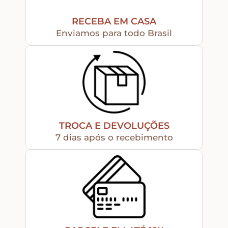
RECEBA EM CASA
Apliques de Resina
Enviamos para todo Brasil
Papéis – Scrapbook – Botons
Imagens para Sublimação
TROCA E DEVOLUÇÕES
Auxiliares
7 dias após o recebimento
Acabamentos
Pátinas
Base para Artesanato – Primers – Gesso