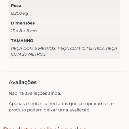
Home – Lar – Bem-vindo
Peso
0,200 kg
Jardim – Garden – Pássaros – Borboletas –
Dimensões
Bicicletas
15 × 8 × 8 cm
TAMANHO
Lavanderia
PEÇA COM 5 METROS, PEÇA COM 10 METROS, PEÇA
COM 20 METROS
Pet – Animais
Avaliações
Placas de MDF
Não há avaliações ainda.
Mesa Posta Coração
Apenas clientes conectados que compraram este
produto podem deixar uma avaliação.
Plaquinhas – Fundos – Molduras e Shaker Box