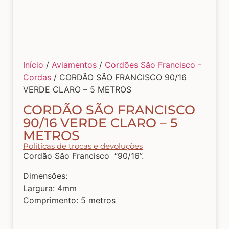
Tecidos com Desenhos de Painéis
Listrados e Xadrez
Início
/
Aviamentos
/
Cordões São Francisco -
Cordas
/ CORDÃO SÃO FRANCISCO 90/16
Tecidos Estampados e Florais
VERDE CLARO – 5 METROS
CORDÃO SÃO FRANCISCO
Tecidos Estampas de Cozinha
90/16 VERDE CLARO – 5
METROS
Políticas de trocas e devoluções
Tecidos de Páscoa
Cordão São Francisco “90/16”.
Dimensões:
Largura: 4mm
MDF – CAIXAS E APLIQUES
Comprimento: 5 metros
Natal