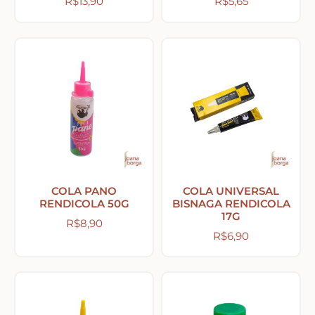
R$
13,90
R$
5,65
Country Primitivo
Cozinha – Chá – Café
Enfeite de Balcão
Farm – Fazenda – Churrasco – Vinho
Floreiras – Porta Chaves
COLA PANO
COLA UNIVERSAL
RENDICOLA 50G
BISNAGA RENDICOLA
17G
R$
8,90
Flores e Folhas
R$
6,90
Frases – Palavras