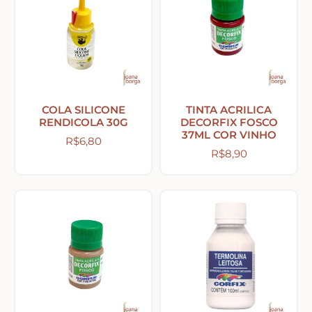
Home – Lar – Bem-vindo
Jardim – Garden – Pássaros – Borboletas –
Bicicletas
COLA SILICONE
TINTA ACRILICA
Lavanderia
RENDICOLA 30G
DECORFIX FOSCO
37ML COR VINHO
R$
6,80
R$
8,90
Pet – Animais
Placas de MDF
Mesa Posta Coração
Plaquinhas – Fundos – Molduras e Shaker Box