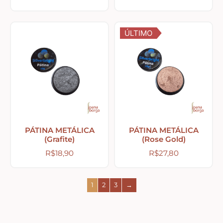
Peças Diversas em MDF formatos especiais
ÚLTIMO
Aviamentos
Decortela
Flores
PÁTINA METÁLICA
PÁTINA METÁLICA
(Grafite)
(Rose Gold)
Rendas – Passamanarias – Fitas
R$
18,90
R$
27,80
Cordões São Francisco – Cordas
1
2
3
→
Stencil