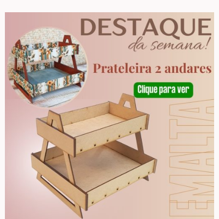
Apliques de Resina
Papéis – Scrapbook – Botons
Imagens para Sublimação
Auxiliares
Acabamentos
Pátinas
Base para Artesanato – Primers – Gesso