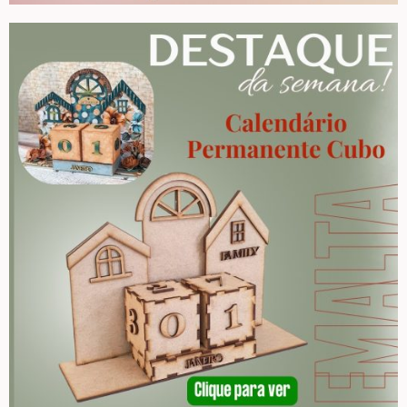
Tintas
Verniz
Envelhecedores
Colas
Ferragens
Pezinhos