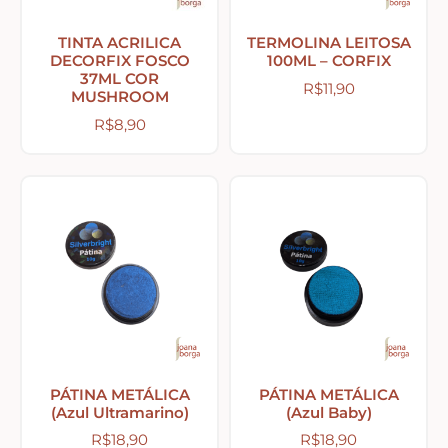
Religiosos – Zen – Gratidão
TINTA ACRILICA
TERMOLINA LEITOSA
DECORFIX FOSCO
100ML – CORFIX
37ML COR
R$
11,90
MUSHROOM
Amor – Love – Coração
R$
8,90
Farmácia – medicamentos – remédios
Bonecas Tildas
Apliques em Geral
Páscoa
PÁTINA METÁLICA
PÁTINA METÁLICA
(Azul Ultramarino)
(Azul Baby)
Viagem – Relógios – Engrenagens – Cinema
R$
18,90
R$
18,90