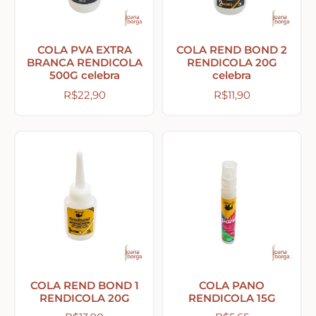
Abelhas – Mel
COLA PVA EXTRA
COLA REND BOND 2
BRANCA RENDICOLA
RENDICOLA 20G
500G celebra
celebra
Abóboras
R$
22,90
R$
11,90
Arabescos e Cantoneiras
Caixas de MDF
Casinhas – Cercas – Portões – Luminárias –
Janelas
Costura e Ateliê
COLA REND BOND 1
COLA PANO
RENDICOLA 20G
RENDICOLA 15G