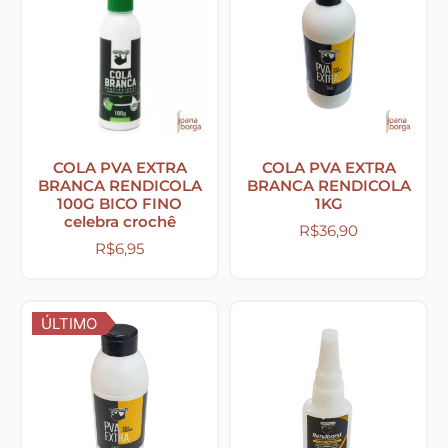
Tecidos com Desenhos de Painéis
Listrados e Xadrez
Tecidos Estampados e Florais
COLA PVA EXTRA
COLA PVA EXTRA
BRANCA RENDICOLA
BRANCA RENDICOLA
100G BICO FINO
1KG
celebra crochê
Tecidos Estampas de Cozinha
R$
36,90
R$
6,95
Tecidos de Páscoa
ÚLTIMO
MDF – CAIXAS E APLIQUES
Natal