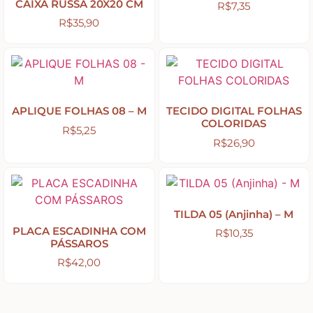
CAIXA RUSSA 20X20 CM
R$
7,35
R$
35,90
Religiosos – Zen – Gratidão
Amor – Love – Coração
APLIQUE FOLHAS 08 – M
TECIDO DIGITAL FOLHAS
Farmácia – medicamentos – remédios
COLORIDAS
R$
5,25
R$
26,90
Bonecas Tildas
Apliques em Geral
TILDA 05 (Anjinha) – M
PLACA ESCADINHA COM
R$
10,35
PÁSSAROS
Páscoa
R$
42,00
Viagem – Relógios – Engrenagens – Cinema