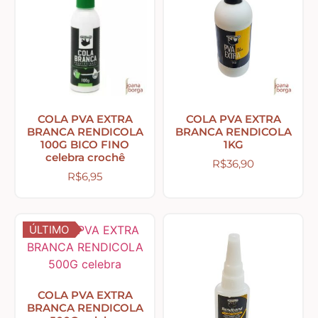
Tecidos com Desenhos de Painéis
Listrados e Xadrez
Tecidos Estampados e Florais
COLA PVA EXTRA
COLA PVA EXTRA
BRANCA RENDICOLA
BRANCA RENDICOLA
100G BICO FINO
1KG
celebra crochê
Tecidos Estampas de Cozinha
R$
36,90
R$
6,95
Tecidos de Páscoa
ÚLTIMO
MDF – CAIXAS E APLIQUES
COLA PVA EXTRA
Natal
BRANCA RENDICOLA