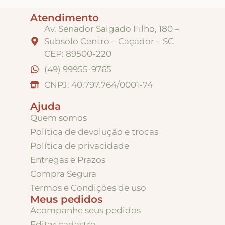
Atendimento
Apliques de Resina
Av. Senador Salgado Filho, 180 –
Subsolo Centro – Caçador – SC
CEP: 89500-220
Papéis – Scrapbook – Botons
(49) 99955-9765
CNPJ: 40.797.764/0001-74
Imagens para Sublimação
Ajuda
Quem somos
Auxiliares
Política de devolução e trocas
Política de privacidade
Acabamentos
Entregas e Prazos
Compra Segura
Termos e Condições de uso
Pátinas
Meus pedidos
Acompanhe seus pedidos
Base para Artesanato – Primers – Gesso
Editar cadastro