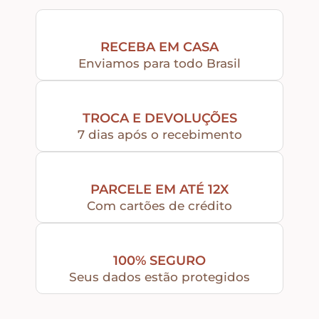
Peças Diversas em MDF formatos especiais
RECEBA EM CASA
Enviamos para todo Brasil
Aviamentos
TROCA E DEVOLUÇÕES
Decortela
7 dias após o recebimento
Flores
PARCELE EM ATÉ 12X
Com cartões de crédito
Rendas – Passamanarias – Fitas
100% SEGURO
Cordões São Francisco – Cordas
Seus dados estão protegidos
Stencil