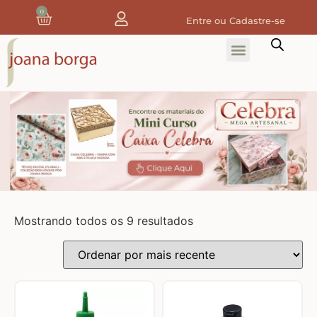
0
Entre ou Cadastre-se
Home
Home Decor
Tecidos
Tecidos de Natal
Coleção Joana Borga
Mostrando todos os 9 resultados
Tecidos Digitais e 3D
Tecidos de Composição