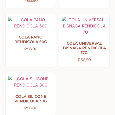
R$
13,90
Country Primitivo
Cozinha – Chá – Café
Enfeite de Balcão
COLA PANO
RENDICOLA 50G
COLA UNIVERSAL
BISNAGA RENDICOLA
R$
8,90
Farm – Fazenda – Churrasco – Vinho
17G
R$
6,90
Floreiras – Porta Chaves
Flores e Folhas
COLA SILICONE
RENDICOLA 30G
Frases – Palavras
R$
6,80