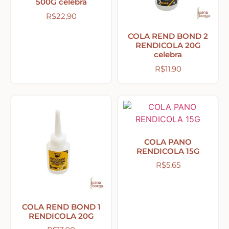
500G celebra
R$
22,90
Abelhas – Mel
COLA REND BOND 2
RENDICOLA 20G
celebra
Abóboras
R$
11,90
Arabescos e Cantoneiras
Caixas de MDF
COLA PANO
RENDICOLA 15G
Casinhas – Cercas – Portões – Luminárias –
Janelas
R$
5,65
Costura e Ateliê
COLA REND BOND 1
RENDICOLA 20G