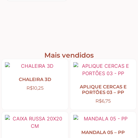
Home – Lar – Bem-vindo
Jardim – Garden – Pássaros – Borboletas –
Bicicletas
Lavanderia
Mais vendidos
Pet – Animais
CHALEIRA 3D
APLIQUE CERCAS E
R$
10,25
Placas de MDF
PORTÕES 03 – PP
R$
6,75
Mesa Posta Coração
Plaquinhas – Fundos – Molduras e Shaker Box
MANDALA 05 – PP