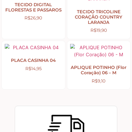
Country Primitivo
TECIDO DIGITAL
FLORESTAS E PASSAROS
TECIDO TRICOLINE
CORAÇÃO COUNTRY
R$
26,90
Cozinha – Chá – Café
LARANJA
R$
19,90
Enfeite de Balcão
Farm – Fazenda – Churrasco – Vinho
PLACA CASINHA 04
APLIQUE POTINHO (Flor
R$
14,95
Coração) 06 – M
Floreiras – Porta Chaves
R$
9,10
Flores e Folhas
Frases – Palavras