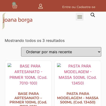
0
Entre ou Cadastre-se
Home
Home Decor
Mostrando todos os 3 resultados
Tecidos
Tecidos de Natal
Coleção Joana Borga
Tecidos Digitais e 3D
BASE PARA
PASTA PARA
ARTESANATO –
MODELAGEM – MASSA
Tecidos de Composição
PRIMER 100ML (Cod.
500ML (Cod. 13450)