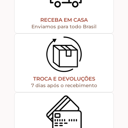
Home – Lar – Bem-vindo
RECEBA EM CASA
Jardim – Garden – Pássaros – Borboletas –
Enviamos para todo Brasil
Bicicletas
Lavanderia
Pet – Animais
TROCA E DEVOLUÇÕES
Placas de MDF
7 dias após o recebimento
Mesa Posta Coração
Plaquinhas – Fundos – Molduras e Shaker Box