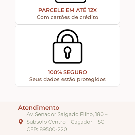
PARCELE EM ATÉ 12X
Religiosos – Zen – Gratidão
Com cartões de crédito
Amor – Love – Coração
Farmácia – medicamentos – remédios
Bonecas Tildas
100% SEGURO
Seus dados estão protegidos
Apliques em Geral
Atendimento
Páscoa
Av. Senador Salgado Filho, 180 –
Subsolo Centro – Caçador – SC
CEP: 89500-220
Viagem – Relógios – Engrenagens – Cinema