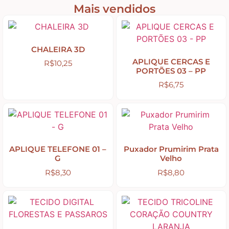
Mais vendidos
Abelhas – Mel
CHALEIRA 3D
Abóboras
APLIQUE CERCAS E
R$
10,25
PORTÕES 03 – PP
R$
6,75
Arabescos e Cantoneiras
Caixas de MDF
APLIQUE TELEFONE 01 –
Puxador Prumirim Prata
Casinhas – Cercas – Portões – Luminárias –
G
Velho
Janelas
R$
8,30
R$
8,80
Costura e Ateliê