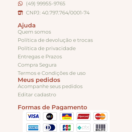
(49) 99955-9765
CNPJ: 40.797.764/0001-74
Peças Diversas em MDF formatos especiais
Ajuda
Quem somos
Aviamentos
Política de devolução e trocas
Política de privacidade
Decortela
Entregas e Prazos
Compra Segura
Flores
Termos e Condições de uso
Meus pedidos
Acompanhe seus pedidos
Rendas – Passamanarias – Fitas
Editar cadastro
Formas de Pagamento
Cordões São Francisco – Cordas
Stencil