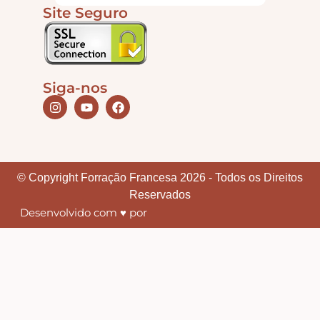
Site Seguro
Apliques de Resina
Papéis – Scrapbook – Botons
Siga-nos
Imagens para Sublimação
© Copyright Forração Francesa 2026 - Todos os Direitos
Auxiliares
Reservados
Desenvolvido com ♥ por
Acabamentos
Pátinas
Base para Artesanato – Primers – Gesso