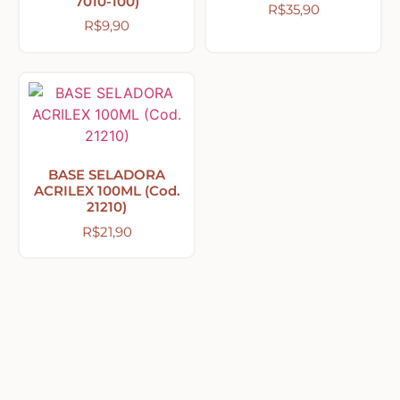
7010-100)
R$
35,90
R$
9,90
Tecidos com Desenhos de Painéis
Listrados e Xadrez
Tecidos Estampados e Florais
BASE SELADORA
ACRILEX 100ML (Cod.
Tecidos Estampas de Cozinha
21210)
R$
21,90
Tecidos de Páscoa
MDF – CAIXAS E APLIQUES
Natal