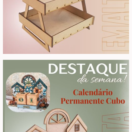
Home – Lar – Bem-vindo
Jardim – Garden – Pássaros – Borboletas –
Bicicletas
Lavanderia
Pet – Animais
Placas de MDF
Mesa Posta Coração
Plaquinhas – Fundos – Molduras e Shaker Box