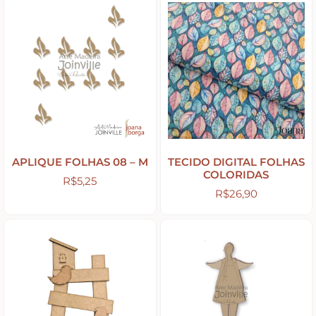
Apliques de Resina
Papéis – Scrapbook – Botons
Imagens para Sublimação
APLIQUE FOLHAS 08 – M
TECIDO DIGITAL FOLHAS
COLORIDAS
R$
5,25
Auxiliares
R$
26,90
Acabamentos
Pátinas
Base para Artesanato – Primers – Gesso