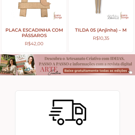
Tintas
PLACA ESCADINHA COM
TILDA 05 (Anjinha) – M
PÁSSAROS
Verniz
R$
10,35
R$
42,00
Envelhecedores
Colas
Ferragens
Pezinhos