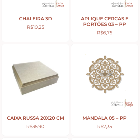
Peças Diversas em MDF formatos especiais
CHALEIRA 3D
APLIQUE CERCAS E
PORTÕES 03 – PP
R$
10,25
R$
6,75
Aviamentos
Decortela
Flores
Rendas – Passamanarias – Fitas
Cordões São Francisco – Cordas
CAIXA RUSSA 20X20 CM
MANDALA 05 – PP
R$
35,90
R$
7,35
Stencil