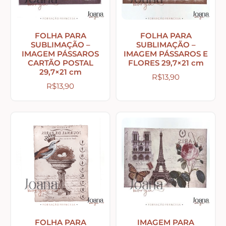
Abelhas – Mel
FOLHA PARA
FOLHA PARA
SUBLIMAÇÃO –
SUBLIMAÇÃO –
IMAGEM PÁSSAROS
IMAGEM PÁSSAROS E
Abóboras
CARTÃO POSTAL
FLORES 29,7×21 cm
29,7×21 cm
R$
13,90
R$
13,90
Arabescos e Cantoneiras
Caixas de MDF
Casinhas – Cercas – Portões – Luminárias –
Janelas
Costura e Ateliê
FOLHA PARA
IMAGEM PARA