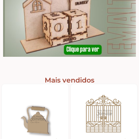
Religiosos – Zen – Gratidão
Amor – Love – Coração
Farmácia – medicamentos – remédios
Bonecas Tildas
Mais vendidos
Apliques em Geral
Páscoa
Viagem – Relógios – Engrenagens – Cinema