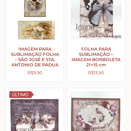
Tecidos com Desenhos de Painéis
Listrados e Xadrez
Tecidos Estampados e Florais
IMAGEM PARA
FOLHA PARA
SUBLIMAÇÃO FOLHA
SUBLIMAÇÃO –
– SÃO JOSÉ E STA.
IMAGEM BORBOLETA
ANTONIO DE PÁDUA
21×15 cm
Tecidos Estampas de Cozinha
R$
9,90
R$
13,90
Tecidos de Páscoa
ÚLTIMO
MDF – CAIXAS E APLIQUES
Natal