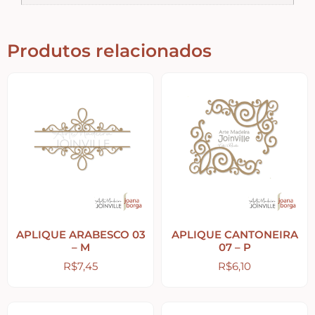
Country Primitivo
Produtos relacionados
Cozinha – Chá – Café
Enfeite de Balcão
Farm – Fazenda – Churrasco – Vinho
Floreiras – Porta Chaves
Flores e Folhas
APLIQUE ARABESCO 03
APLIQUE CANTONEIRA
– M
07 – P
R$
7,45
R$
6,10
Frases – Palavras