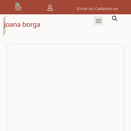
0
Entre ou Cadastre-se
Home
Home Decor
Tecidos
Tecidos de Natal
Coleção Joana Borga
Tecidos Digitais e 3D
Tecidos de Composição