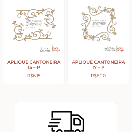
Home – Lar – Bem-vindo
Jardim – Garden – Pássaros – Borboletas –
Bicicletas
Lavanderia
APLIQUE CANTONEIRA
APLIQUE CANTONEIRA
Pet – Animais
15 – P
17 – P
R$
6,15
R$
6,20
Placas de MDF
Mesa Posta Coração
Plaquinhas – Fundos – Molduras e Shaker Box