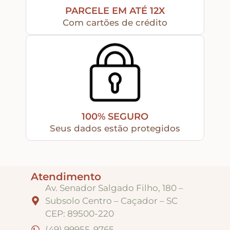
PARCELE EM ATÉ 12X
Com cartões de crédito
Peças Diversas em MDF formatos especiais
Aviamentos
Decortela
100% SEGURO
Flores
Seus dados estão protegidos
Rendas – Passamanarias – Fitas
Atendimento
Av. Senador Salgado Filho, 180 –
Cordões São Francisco – Cordas
Subsolo Centro – Caçador – SC
CEP: 89500-220
Stencil
(49) 99955-9765