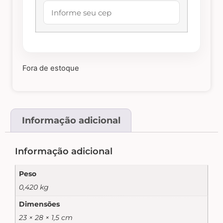
Abelhas – Mel
Abóboras
Fora de estoque
Arabescos e Cantoneiras
Caixas de MDF
Informação adicional
Casinhas – Cercas – Portões – Luminárias –
Informação adicional
Janelas
Peso
0,420 kg
Costura e Ateliê
Dimensões
23 × 28 × 1,5 cm