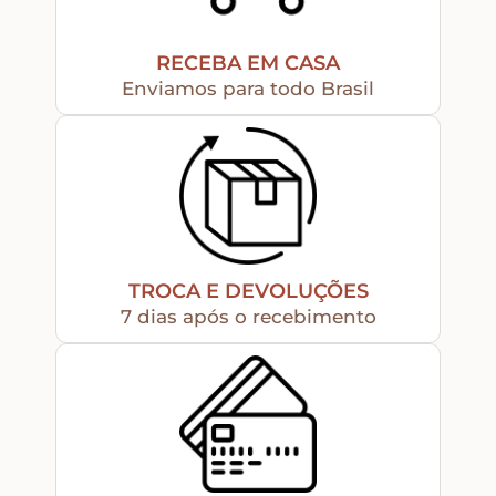
Religiosos – Zen – Gratidão
RECEBA EM CASA
Enviamos para todo Brasil
Amor – Love – Coração
Farmácia – medicamentos – remédios
Bonecas Tildas
TROCA E DEVOLUÇÕES
7 dias após o recebimento
Apliques em Geral
Páscoa
Viagem – Relógios – Engrenagens – Cinema