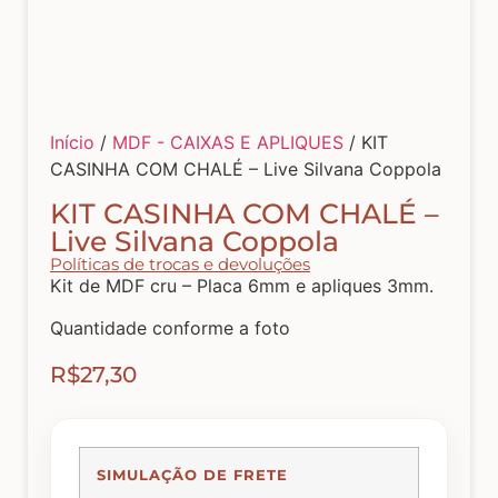
Tecidos com Desenhos de Painéis
Listrados e Xadrez
Início
/
MDF - CAIXAS E APLIQUES
/ KIT
CASINHA COM CHALÉ – Live Silvana Coppola
Tecidos Estampados e Florais
KIT CASINHA COM CHALÉ –
Live Silvana Coppola
Tecidos Estampas de Cozinha
Políticas de trocas e devoluções
Kit de MDF cru – Placa 6mm e apliques 3mm.
Quantidade conforme a foto
Tecidos de Páscoa
R$
27,30
MDF – CAIXAS E APLIQUES
Natal
SIMULAÇÃO DE FRETE