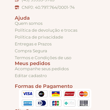
CNPJ: 40.797.764/0001-74
Apliques de Resina
Ajuda
Quem somos
Papéis – Scrapbook – Botons
Política de devolução e trocas
Política de privacidade
Entregas e Prazos
Imagens para Sublimação
Compra Segura
Termos e Condições de uso
Meus pedidos
Auxiliares
Acompanhe seus pedidos
Editar cadastro
Acabamentos
Formas de Pagamento
Pátinas
Base para Artesanato – Primers – Gesso