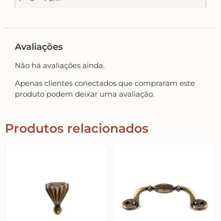
Home – Lar – Bem-vindo
Jardim – Garden – Pássaros – Borboletas –
Avaliações
Bicicletas
Não há avaliações ainda.
Lavanderia
Apenas clientes conectados que compraram este
produto podem deixar uma avaliação.
Pet – Animais
Produtos relacionados
Placas de MDF
Mesa Posta Coração
Plaquinhas – Fundos – Molduras e Shaker Box