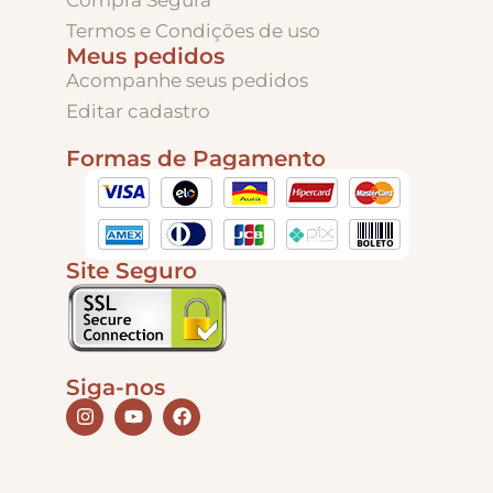
Compra Segura
Puxadores e Fechos
Termos e Condições de uso
Meus pedidos
Dobradiças – Ganchos – Diversos
Acompanhe seus pedidos
Editar cadastro
Formas de Pagamento
Ferramentas
Contato
Site Seguro
Siga-nos