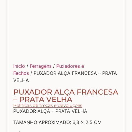
Tecidos com Desenhos de Painéis
Listrados e Xadrez
Tecidos Estampados e Florais
Início
/
Ferragens
/
Puxadores e
Tecidos Estampas de Cozinha
Fechos
/ PUXADOR ALÇA FRANCESA – PRATA
VELHA
Tecidos de Páscoa
PUXADOR ALÇA FRANCESA
– PRATA VELHA
Políticas de trocas e devoluções
MDF – CAIXAS E APLIQUES
PUXADOR ALÇA – PRATA VELHA
TAMANHO APROXIMADO: 6,3 x 2,5 CM
Natal