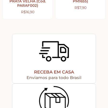
PRATA VELHA (Cod.
PM1655)
PARAF002)
R$
7,90
R$
16,90
Peças Diversas em MDF formatos especiais
Aviamentos
Decortela
Flores
RECEBA EM CASA
Rendas – Passamanarias – Fitas
Enviamos para todo Brasil
Cordões São Francisco – Cordas
Stencil