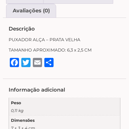
Country Primitivo
Avaliações (0)
Cozinha – Chá – Café
Descrição
Enfeite de Balcão
PUXADOR ALÇA – PRATA VELHA
TAMANHO APROXIMADO: 6,3 x 2,5 CM
Farm – Fazenda – Churrasco – Vinho
Facebook
Twitter
Email
Share
Floreiras – Porta Chaves
Informação adicional
Flores e Folhas
Peso
0,11 kg
Frases – Palavras
Dimensões
7 × 3 × 4 cm