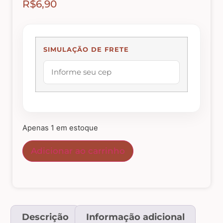
R$
6,90
Abelhas – Mel
SIMULAÇÃO DE FRETE
Abóboras
Arabescos e Cantoneiras
Caixas de MDF
Apenas 1 em estoque
Casinhas – Cercas – Portões – Luminárias –
Adicionar ao carrinho
Janelas
Costura e Ateliê
Descrição
Informação adicional