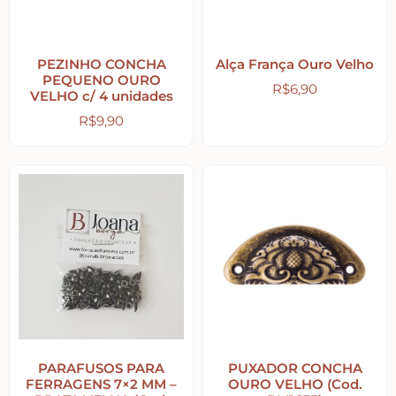
Religiosos – Zen – Gratidão
PEZINHO CONCHA
Alça França Ouro Velho
PEQUENO OURO
R$
6,90
Amor – Love – Coração
VELHO c/ 4 unidades
R$
9,90
Farmácia – medicamentos – remédios
Bonecas Tildas
Apliques em Geral
Páscoa
PARAFUSOS PARA
PUXADOR CONCHA
Viagem – Relógios – Engrenagens – Cinema
FERRAGENS 7×2 MM –
OURO VELHO (Cod.