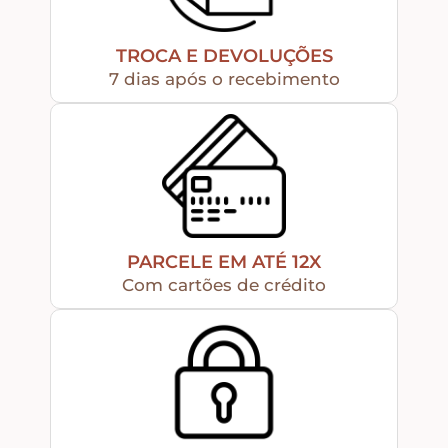
Apliques de Resina
TROCA E DEVOLUÇÕES
7 dias após o recebimento
Papéis – Scrapbook – Botons
Imagens para Sublimação
Auxiliares
PARCELE EM ATÉ 12X
Com cartões de crédito
Acabamentos
Pátinas
Base para Artesanato – Primers – Gesso