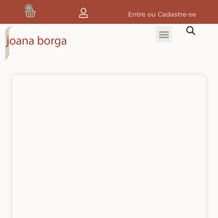
0
Entre ou Cadastre-se
Home
Home Decor
Tecidos
Tecidos de Natal
Coleção Joana Borga
Tecidos Digitais e 3D
Tecidos de Composição