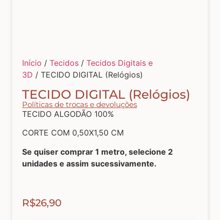
Tecidos com Desenhos de Painéis
Listrados e Xadrez
Início
/
Tecidos
/
Tecidos Digitais e
3D
/ TECIDO DIGITAL (Relógios)
Tecidos Estampados e Florais
TECIDO DIGITAL (Relógios)
Políticas de trocas e devoluções
Tecidos Estampas de Cozinha
TECIDO ALGODÃO 100%
CORTE COM 0,50X1,50 CM
Tecidos de Páscoa
Se quiser comprar 1 metro, selecione 2
unidades e assim sucessivamente.
MDF – CAIXAS E APLIQUES
R$
26,90
Natal