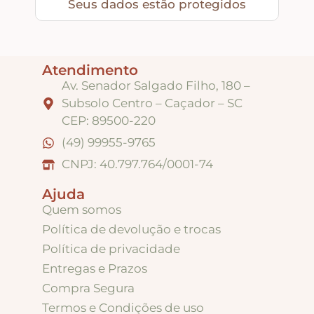
Seus dados estão protegidos
Apliques de Resina
Atendimento
Papéis – Scrapbook – Botons
Av. Senador Salgado Filho, 180 –
Subsolo Centro – Caçador – SC
CEP: 89500-220
Imagens para Sublimação
(49) 99955-9765
CNPJ: 40.797.764/0001-74
Auxiliares
Ajuda
Quem somos
Acabamentos
Política de devolução e trocas
Política de privacidade
Pátinas
Entregas e Prazos
Compra Segura
Termos e Condições de uso
Base para Artesanato – Primers – Gesso