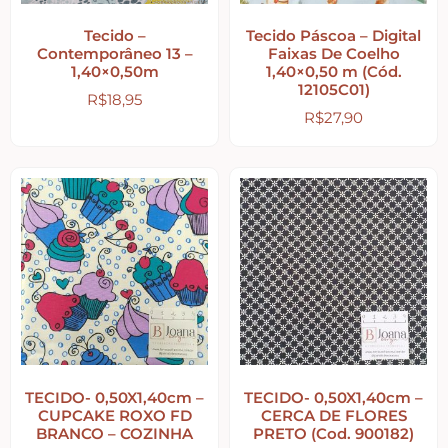
Home – Lar – Bem-vindo
Tecido –
Tecido Páscoa – Digital
Contemporâneo 13 –
Faixas De Coelho
1,40×0,50m
1,40×0,50 m (Cód.
Jardim – Garden – Pássaros – Borboletas –
12105C01)
Bicicletas
R$
18,95
R$
27,90
Lavanderia
Pet – Animais
Placas de MDF
Mesa Posta Coração
TECIDO- 0,50X1,40cm –
TECIDO- 0,50X1,40cm –
CUPCAKE ROXO FD
CERCA DE FLORES
Plaquinhas – Fundos – Molduras e Shaker Box
BRANCO – COZINHA
PRETO (Cod. 900182)