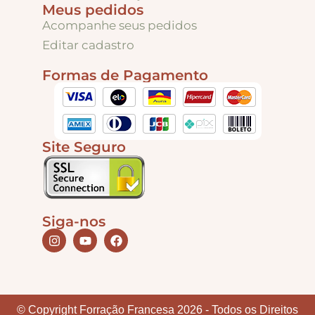
Meus pedidos
Acompanhe seus pedidos
Tintas
Editar cadastro
Formas de Pagamento
Verniz
Envelhecedores
Site Seguro
Colas
Siga-nos
Ferragens
Pezinhos
© Copyright Forração Francesa 2026 - Todos os Direitos