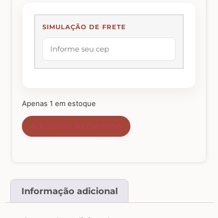
Abelhas – Mel
SIMULAÇÃO DE FRETE
Abóboras
Arabescos e Cantoneiras
Apenas 1 em estoque
Caixas de MDF
Adicionar ao carrinho
Casinhas – Cercas – Portões – Luminárias –
Janelas
Costura e Ateliê
Informação adicional