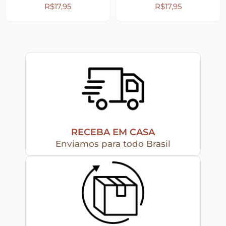
R$
17,95
R$
17,95
Religiosos – Zen – Gratidão
Amor – Love – Coração
Farmácia – medicamentos – remédios
Bonecas Tildas
RECEBA EM CASA
Enviamos para todo Brasil
Apliques em Geral
Páscoa
Viagem – Relógios – Engrenagens – Cinema