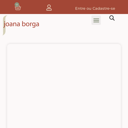
0
Entre ou Cadastre-se
Home
Home Decor
Tecidos
Tecidos de Natal
Coleção Joana Borga
Tecidos Digitais e 3D
Tecidos de Composição