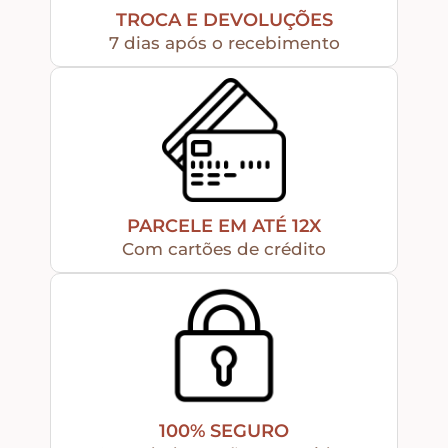
TROCA E DEVOLUÇÕES
7 dias após o recebimento
Peças Diversas em MDF formatos especiais
Aviamentos
Decortela
PARCELE EM ATÉ 12X
Flores
Com cartões de crédito
Rendas – Passamanarias – Fitas
Cordões São Francisco – Cordas
100% SEGURO
Stencil