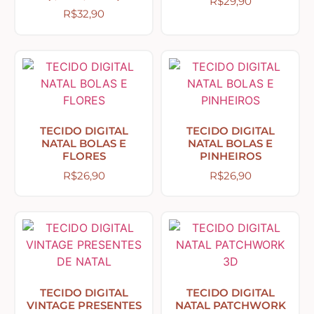
R$
29,90
Country Primitivo
R$
32,90
Cozinha – Chá – Café
Enfeite de Balcão
TECIDO DIGITAL
TECIDO DIGITAL
Farm – Fazenda – Churrasco – Vinho
NATAL BOLAS E
NATAL BOLAS E
FLORES
PINHEIROS
R$
26,90
R$
26,90
Floreiras – Porta Chaves
Flores e Folhas
Frases – Palavras
TECIDO DIGITAL
TECIDO DIGITAL
VINTAGE PRESENTES
NATAL PATCHWORK