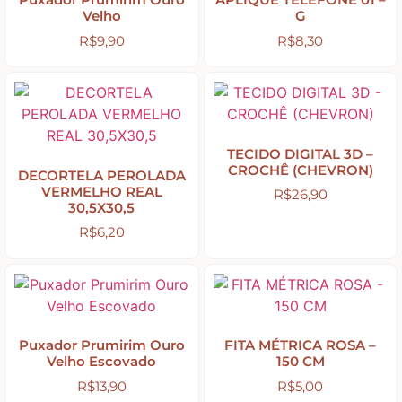
Velho
G
R$
9,90
R$
8,30
Apliques de Resina
Papéis – Scrapbook – Botons
TECIDO DIGITAL 3D –
Imagens para Sublimação
CROCHÊ (CHEVRON)
DECORTELA PEROLADA
VERMELHO REAL
R$
26,90
30,5X30,5
R$
6,20
Auxiliares
Acabamentos
Pátinas
Puxador Prumirim Ouro
FITA MÉTRICA ROSA –
Velho Escovado
150 CM
R$
13,90
R$
5,00
Base para Artesanato – Primers – Gesso