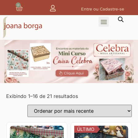
0
Entre ou Cadastre-se
Home
Home Decor
Tecidos
Tecidos de Natal
Coleção Joana Borga
Exibindo 1–16 de 21 resultados
Tecidos Digitais e 3D
Tecidos de Composição
ÚLTIMO