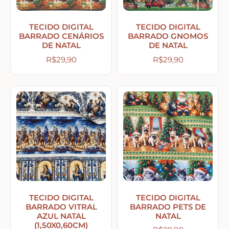
Abelhas – Mel
TECIDO DIGITAL
TECIDO DIGITAL
BARRADO CENÁRIOS
BARRADO GNOMOS
DE NATAL
DE NATAL
Abóboras
R$
29,90
R$
29,90
Arabescos e Cantoneiras
Caixas de MDF
Casinhas – Cercas – Portões – Luminárias –
Janelas
TECIDO DIGITAL
TECIDO DIGITAL
Costura e Ateliê
BARRADO VITRAL
BARRADO PETS DE
AZUL NATAL
NATAL
(1,50X0,60CM)