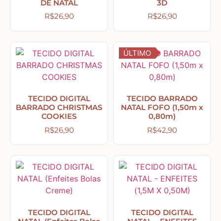
DE NATAL
3D
Home – Lar – Bem-vindo
R$
26,90
R$
26,90
Jardim – Garden – Pássaros – Borboletas –
Bicicletas
ÚLTIMO
Lavanderia
TECIDO DIGITAL
TECIDO BARRADO
BARRADO CHRISTMAS
NATAL FOFO (1,50m x
Pet – Animais
COOKIES
0,80m)
R$
26,90
R$
42,90
Placas de MDF
Mesa Posta Coração
Plaquinhas – Fundos – Molduras e Shaker Box
TECIDO DIGITAL
TECIDO DIGITAL