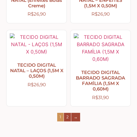
NATAL (Enfeites Bolas
NATAL – ENFEITES
Creme)
(1,5M X 0,50M)
Religiosos – Zen – Gratidão
R$
26,90
R$
26,90
Amor – Love – Coração
Farmácia – medicamentos – remédios
TECIDO DIGITAL
NATAL – LAÇOS (1,5M X
Bonecas Tildas
TECIDO DIGITAL
0,50M)
BARRADO SAGRADA
FAMÍLIA (1,5M X
R$
26,90
0,60M)
Apliques em Geral
R$
31,90
Páscoa
1
2
→
Viagem – Relógios – Engrenagens – Cinema