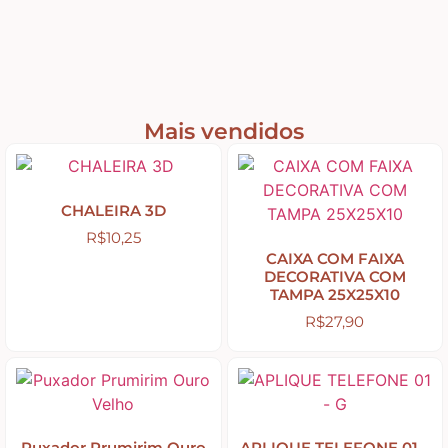
Peças Diversas em MDF formatos especiais
Aviamentos
Mais vendidos
Decortela
CHALEIRA 3D
R$
10,25
Flores
CAIXA COM FAIXA
DECORATIVA COM
TAMPA 25X25X10
Rendas – Passamanarias – Fitas
R$
27,90
Cordões São Francisco – Cordas
Stencil
Puxador Prumirim Ouro
APLIQUE TELEFONE 01 –